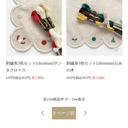
刺繍糸3色セット[christmas]サン
刺繍糸3色セット[christmas]もみ
タクロース
の木
420円(税込462円)
売り切れ
420円(税込462円)
売り切れ
全
104
商品中
97 - 104
表示
9
ページ目