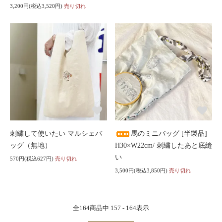
3,200円(税込3,520円)
売り切れ
刺繍して使いたい マルシェバ
馬のミニバッグ [半製品]
ッグ（無地）
H30×W22cm/ 刺繍したあと底縫
い
570円(税込627円)
売り切れ
3,500円(税込3,850円)
売り切れ
全
164
商品中
157 - 164
表示