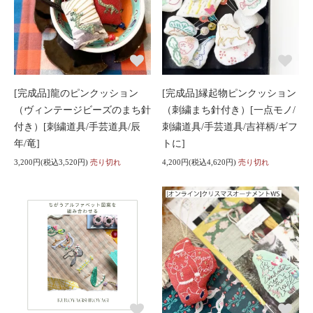
[完成品]龍のピンクッション
[完成品]縁起物ピンクッション
（ヴィンテージビーズのまち針
（刺繍まち針付き）[一点モノ/
付き）[刺繍道具/手芸道具/辰
刺繍道具/手芸道具/吉祥柄/ギフ
年/竜]
トに]
3,200円(税込3,520円)
売り切れ
4,200円(税込4,620円)
売り切れ