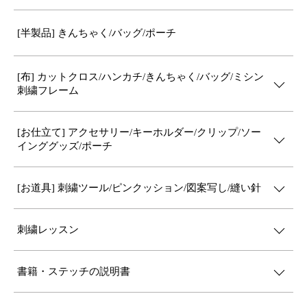
[半製品] きんちゃく/バッグ/ポーチ
[布] カットクロス/ハンカチ/きんちゃく/バッグ/ミシン
刺繍フレーム
[お仕立て] アクセサリー/キーホルダー/クリップ/ソー
インググッズ/ポーチ
[お道具] 刺繍ツール/ピンクッション/図案写し/縫い針
刺繍レッスン
書籍・ステッチの説明書