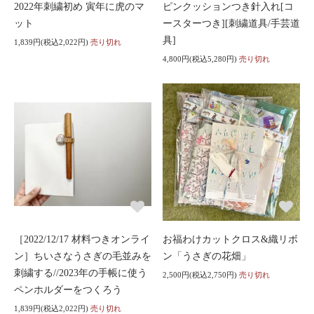
2022年刺繍初め 寅年に虎のマ
ピンクッションつき針入れ[コ
ット
ースターつき][刺繍道具/手芸道
具]
1,839円(税込2,022円)
売り切れ
4,800円(税込5,280円)
売り切れ
［2022/12/17 材料つきオンライ
お福わけカットクロス&織リボ
ン］ちいさなうさぎの毛並みを
ン「うさぎの花畑」
刺繍する//2023年の手帳に使う
2,500円(税込2,750円)
売り切れ
ペンホルダーをつくろう
1,839円(税込2,022円)
売り切れ