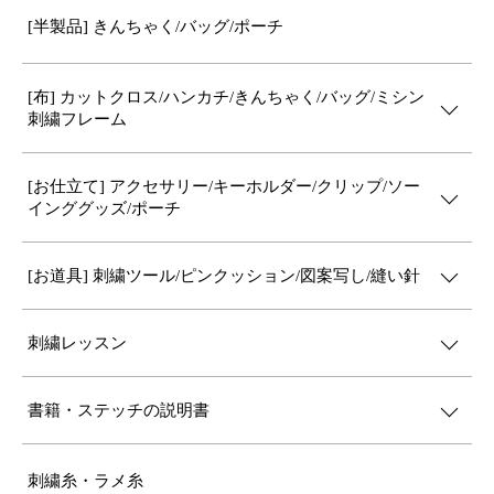
[半製品] きんちゃく/バッグ/ポーチ
[布] カットクロス/ハンカチ/きんちゃく/バッグ/ミシン
刺繍フレーム
[お仕立て] アクセサリー/キーホルダー/クリップ/ソー
インググッズ/ポーチ
[お道具] 刺繍ツール/ピンクッション/図案写し/縫い針
刺繍レッスン
書籍・ステッチの説明書
刺繍糸・ラメ糸