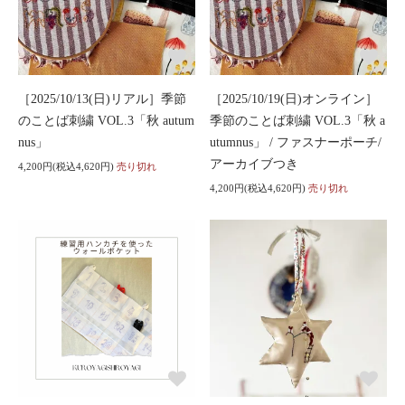
［2025/10/13(日)リアル］季節
［2025/10/19(日)オンライン］
のことば刺繍 VOL.3「秋 autum
季節のことば刺繍 VOL.3「秋 a
nus」
utumnus」 / ファスナーポーチ/
アーカイブつき
4,200円(税込4,620円)
売り切れ
4,200円(税込4,620円)
売り切れ