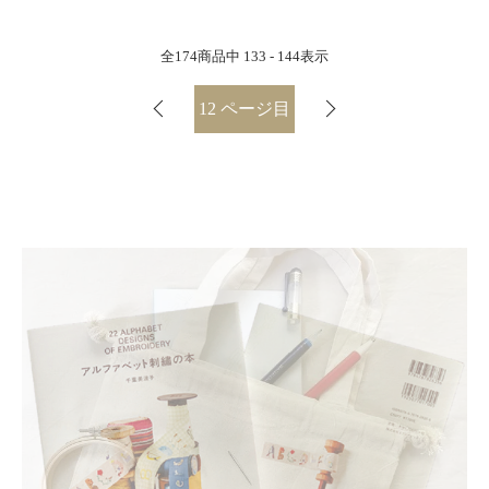
全
174
商品中
133 - 144
表示
12
ページ目