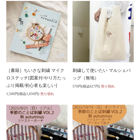
［書籍］ちいさな刺繍 マイク
刺繍して使いたい マルシェバ
ロステッチ[図案付/やり方たっ
ッグ（無地）
ぷり掲載/初心者も楽しい]
570円(税込627円)
売り切れ
1,500円(税込1,650円)
売り切れ