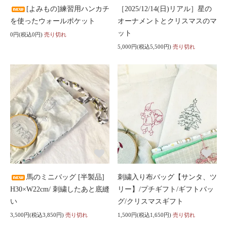
[よみもの]練習用ハンカチ
［2025/12/14(日)リアル］星の
を使ったウォールポケット
オーナメントとクリスマスのマ
ット
0円(税込0円)
売り切れ
5,000円(税込5,500円)
売り切れ
馬のミニバッグ [半製品]
刺繍入り布バッグ【サンタ、ツ
H30×W22cm/ 刺繍したあと底縫
リー】/プチギフト/ギフトバッ
い
グ/クリスマスギフト
3,500円(税込3,850円)
売り切れ
1,500円(税込1,650円)
売り切れ