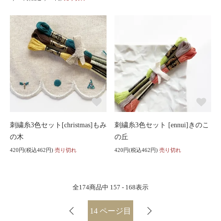
刺繍糸3色セット[christmas]もみ
刺繍糸3色セット [ennui]きのこ
の木
の丘
420円(税込462円)
売り切れ
420円(税込462円)
売り切れ
全
174
商品中
157 - 168
表示
14
ページ目