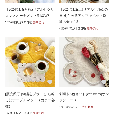
［2024/11/4(月祝)リアル］クリ
［2024/11/2(土)リアル］Noëlの
スマスオーナメント刺繍WS
日 えらべるアルファベット刺
繍の会 vol.3
5,200円(税込5,720円)
売り切れ
4,500円(税込4,950円)
売り切れ
[販売終了]刺繍をプラスして楽
刺繍糸3色セット[christmas]サン
しむテーブルマット（カラー各
タクロース
種）
420円(税込462円)
売り切れ
1,500円(税込1,650円)
売り切れ