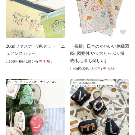
20cmファスナー9色セット 「ニ
［書籍］日本のかわいい刺繍図
ュアンスカラー」
鑑/[図案付/やり方たっぷり掲
載/初心者も楽しい]
1,500円(税込1,650円)
売り切れ
1,400円(税込1,540円)
売り切れ