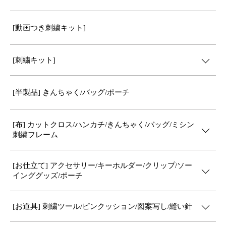
[動画つき刺繍キット]
[刺繍キット]
[半製品] きんちゃく/バッグ/ポーチ
[布] カットクロス/ハンカチ/きんちゃく/バッグ/ミシン
刺繍フレーム
[お仕立て] アクセサリー/キーホルダー/クリップ/ソー
インググッズ/ポーチ
[お道具] 刺繍ツール/ピンクッション/図案写し/縫い針