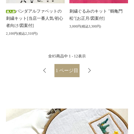
パンダアルファベットの
刺繍ぐるみのキット "鶴亀門
刺繍キット[当店一番人気/初心
松"[お正月/図案付]
者向け/図案付]
3,000円(税込3,300円)
2,100円(税込2,310円)
全
85
商品中
1 - 12
表示
1
ページ目