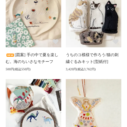
[図案] 手の中で夏を楽し
うちのコ模様で作ろう/猫の刺
む。海のちいさなモチーフ
繍ぐるみキット[型紙付]
500円(税込550円)
3,420円(税込3,762円)