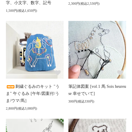
字、小文字、数字、記号
2,300円(税込2,530円)
1,500円(税込1,650円)
刺繍ぐるみのキット "う
筆記体図案 [vol.1 馬 Sois heureu
ま" 午ぐるみ [午年/図案付/う
se 幸せでいて]
ま/ウマ/馬］
300円(税込330円)
2,800円(税込3,080円)