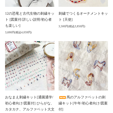
12の恐竜と古代生物の刺繍キッ
刺繍でつくるオーナメントキッ
ト [図案付/詳しい説明/初心者
ト [天使]
も楽しい]
3,500円(税込3,850円)
3,690円(税込4,059円)
おなまえ刺繍キット[通園通学/
馬のアルファベットの刺
初心者向け/図案付] ひらがな、
繍キット[午年/初心者向け/図案
カタカナ、アルファベット大文
付]