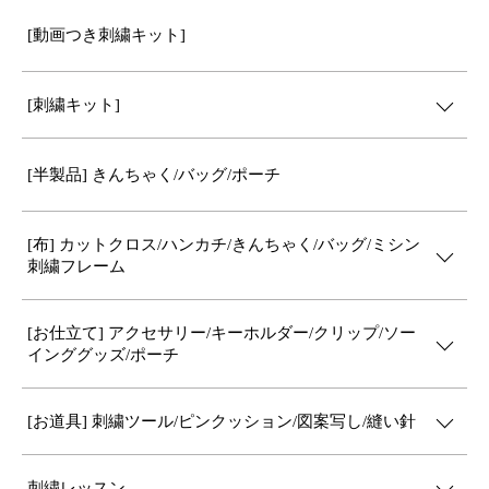
[動画つき刺繍キット]
[刺繍キット]
[半製品] きんちゃく/バッグ/ポーチ
[布] カットクロス/ハンカチ/きんちゃく/バッグ/ミシン
刺繍フレーム
[お仕立て] アクセサリー/キーホルダー/クリップ/ソー
インググッズ/ポーチ
[お道具] 刺繍ツール/ピンクッション/図案写し/縫い針
刺繍レッスン