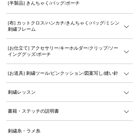
[半製品] きんちゃく/バッグ/ポーチ
[布] カットクロス/ハンカチ/きんちゃく/バッグ/ミシン
刺繍フレーム
[お仕立て] アクセサリー/キーホルダー/クリップ/ソー
インググッズ/ポーチ
[お道具] 刺繍ツール/ピンクッション/図案写し/縫い針
刺繍レッスン
書籍・ステッチの説明書
刺繍糸・ラメ糸