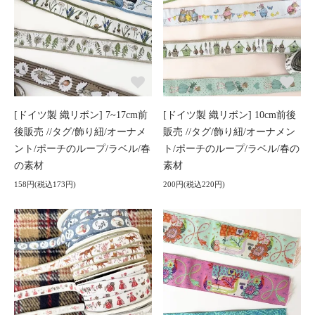
[ドイツ製 織リボン] 7~17cm前
[ドイツ製 織リボン] 10cm前後
後販売 //タグ/飾り紐/オーナメ
販売 //タグ/飾り紐/オーナメン
ント/ポーチのループ/ラベル/春
ト/ポーチのループ/ラベル/春の
の素材
素材
158円(税込173円)
200円(税込220円)