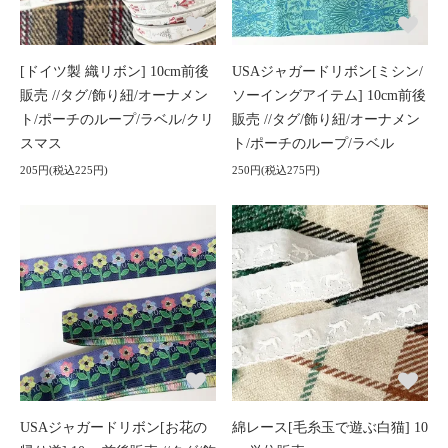
[ドイツ製 織リボン] 10cm前後
USAジャガードリボン[ミシン/
販売 //タグ/飾り紐/オーナメン
ソーイングアイテム] 10cm前後
ト/ポーチのループ/ラベル/クリ
販売 //タグ/飾り紐/オーナメン
スマス
ト/ポーチのループ/ラベル
205円(税込225円)
250円(税込275円)
USAジャガードリボン[お花の
綿レース[毛糸玉で遊ぶ白猫] 10