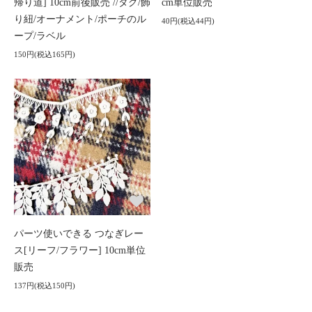
帰り道] 10cm前後販売 //タグ/飾
cm単位販売
り紐/オーナメント/ポーチのル
40円(税込44円)
ープ/ラベル
150円(税込165円)
パーツ使いできる つなぎレー
ス[リーフ/フラワー] 10cm単位
販売
137円(税込150円)