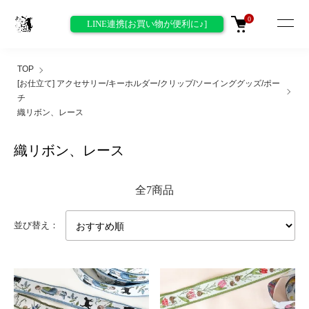
0
LINE連携[お買い物が便利に♪]
TOP
[お仕立て] アクセサリー/キーホルダー/クリップ/ソーインググッズ/ポー
チ
織リボン、レース
織リボン、レース
全7商品
並び替え：