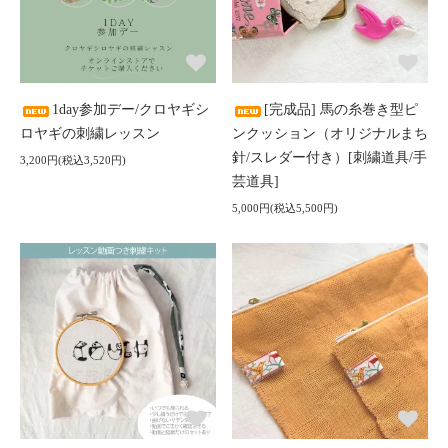
1day参加デー/クロヤギシ
[完成品] 馬の糸巻き型ピ
ロヤギの刺繍レッスン
ンクッション（オリジナルまち
針/スレダー付き）[刺繍道具/手
3,200円(税込3,520円)
芸道具]
5,000円(税込5,500円)