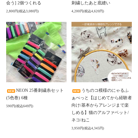
会う] 2個つくれる
刺繍したあと底縫い
2,800円(税込3,080円)
4,200円(税込4,620円)
NEON 25番刺繍糸セット
うちのコ模様のにゃるふ
(5色巻) 6種
ぁべっと【はじめてから経験者
向け/基本からアレンジまで楽
590円(税込649円)
しめる】猫のアルファベット/
ネコ/ねこ
3,950円(税込4,345円)