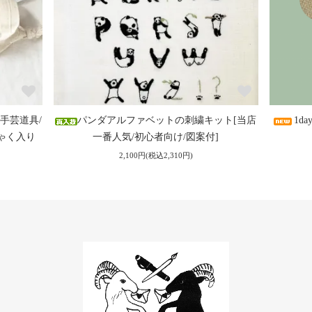
手芸道具/
パンダアルファベットの刺繍キット[当店
1d
ゃく入り
一番人気/初心者向け/図案付]
2,100円(税込2,310円)