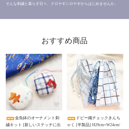
そんな刺繍と暮らす日々、クロヤギシロヤギからはじめませんか。
おすすめ商品
金魚鉢のオーナメント刺
ドビー織チェックきんち
繍キット [新しいステッチに出
ゃく [半製品] H29cm×W24cm/