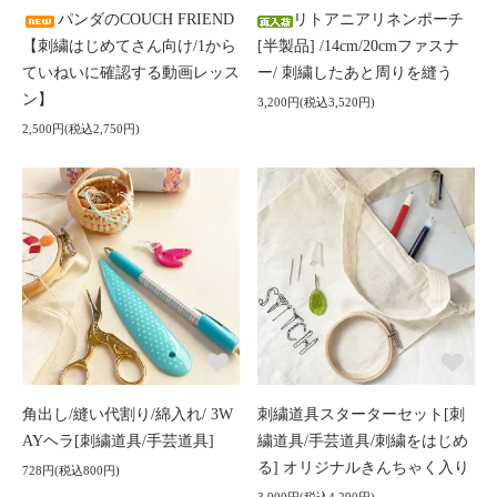
パンダのCOUCH FRIEND
リトアニアリネンポーチ
【刺繍はじめてさん向け/1から
[半製品] /14cm/20cmファスナ
ていねいに確認する動画レッス
ー/ 刺繍したあと周りを縫う
ン】
3,200円(税込3,520円)
2,500円(税込2,750円)
角出し/縫い代割り/綿入れ/ 3W
刺繍道具スターターセット[刺
AYヘラ[刺繍道具/手芸道具]
繍道具/手芸道具/刺繍をはじめ
る] オリジナルきんちゃく入り
728円(税込800円)