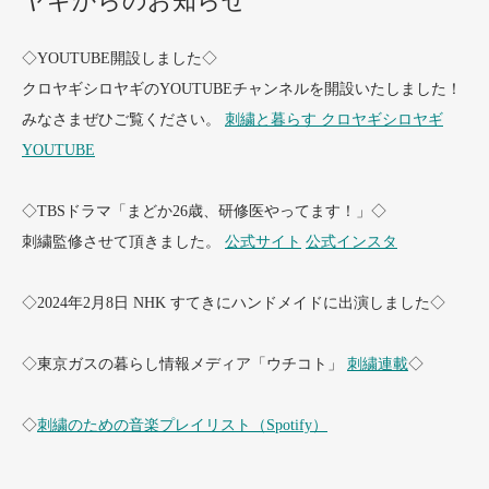
ヤギからのお知らせ
◇YOUTUBE開設しました◇
クロヤギシロヤギのYOUTUBEチャンネルを開設いたしました！
みなさまぜひご覧ください。
刺繍と暮らす クロヤギシロヤギ
YOUTUBE
◇TBSドラマ「まどか26歳、研修医やってます！」◇
刺繍監修させて頂きました。
公式サイト
公式インスタ
◇2024年2月8日 NHK すてきにハンドメイドに出演しました◇
◇東京ガスの暮らし情報メディア「ウチコト」
刺繍連載
◇
◇
刺繍のための音楽プレイリスト（Spotify）