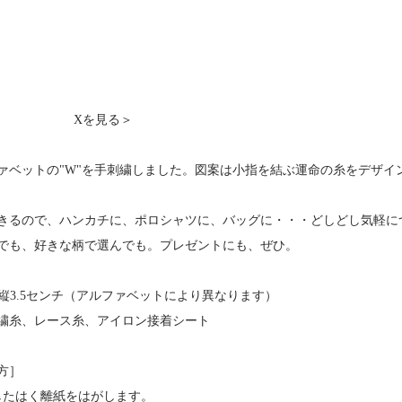
Xを見る＞
ァベットの"W"を手刺繍しました。図案は小指を結ぶ運命の糸をデザイ
きるので、ハンカチに、ポロシャツに、バッグに・・・どしどし気軽に
でも、好きな柄で選んでも。プレゼントにも、ぜひ。
縦3.5センチ（アルファベットにより異なります）
繍糸、レース糸、アイロン接着シート
方］
したはく離紙をはがします。