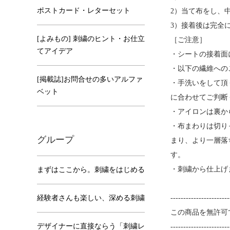
ポストカード・レターセット
2）当て布をし、
3）接着後は完全
[よみもの] 刺繍のヒント・お仕立
［ご注意］
てアイデア
・シートの接着面
・以下の繊維への
[掲載誌]お問合せの多いアルファ
・手洗いをして頂
ベット
に合わせてご判断
・アイロンは裏か
・布まわりは切り
グループ
まり、より一層落
す。
・刺繍から仕上げ
まずはここから。刺繍をはじめる
経験者さんも楽しい、深める刺繍
-----------------------
この商品を無許可
デザイナーに直接ならう「刺繍レ
-----------------------