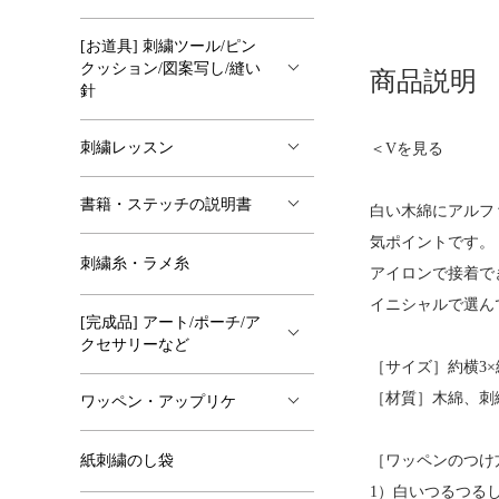
[お道具] 刺繍ツール/ピン
クッション/図案写し/縫い
商品説明
針
刺繍レッスン
＜Vを見る
書籍・ステッチの説明書
白い木綿にアルフ
気ポイントです。
刺繍糸・ラメ糸
アイロンで接着で
イニシャルで選ん
[完成品] アート/ポーチ/ア
クセサリーなど
［サイズ］約横3×
［材質］木綿、刺
ワッペン・アップリケ
紙刺繍のし袋
［ワッペンのつけ
1）白いつるつる