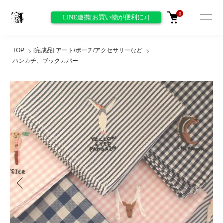
0
LINE連携[お買い物が便利に♪]
TOP
[完成品] アート/ポーチ/アクセサリーなど
ハンカチ、ブックカバー