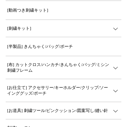
[動画つき刺繍キット]
[刺繍キット]
[半製品] きんちゃく/バッグ/ポーチ
[布] カットクロス/ハンカチ/きんちゃく/バッグ/ミシン
刺繍フレーム
[お仕立て] アクセサリー/キーホルダー/クリップ/ソー
インググッズ/ポーチ
[お道具] 刺繍ツール/ピンクッション/図案写し/縫い針