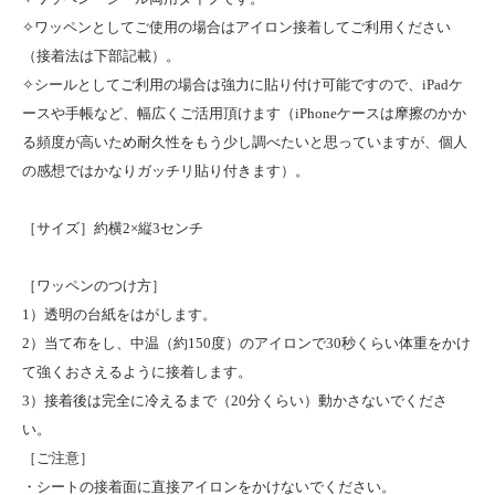
✧ワッペンとしてご使用の場合はアイロン接着してご利用ください
（接着法は下部記載）。
✧シールとしてご利用の場合は強力に貼り付け可能ですので、iPadケ
ースや手帳など、幅広くご活用頂けます（iPhoneケースは摩擦のかか
る頻度が高いため耐久性をもう少し調べたいと思っていますが、個人
の感想ではかなりガッチリ貼り付きます）。
［サイズ］約横2×縦3センチ
［ワッペンのつけ方］
1）透明の台紙をはがします。
2）当て布をし、中温（約150度）のアイロンで30秒くらい体重をかけ
て強くおさえるように接着します。
3）接着後は完全に冷えるまで（20分くらい）動かさないでくださ
い。
［ご注意］
・シートの接着面に直接アイロンをかけないでください。