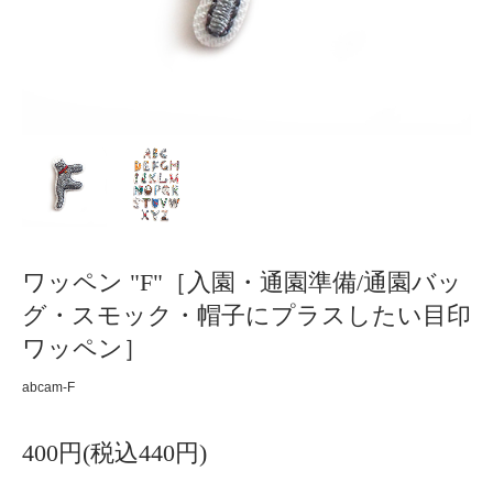
ワッペン "F"［入園・通園準備/通園バッ
グ・スモック・帽子にプラスしたい目印
ワッペン］
abcam-F
400円(税込440円)