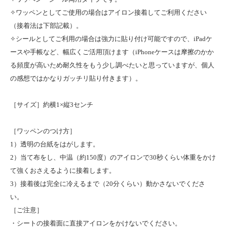
✧ワッペンとしてご使用の場合はアイロン接着してご利用ください
（接着法は下部記載）。
✧シールとしてご利用の場合は強力に貼り付け可能ですので、iPadケ
ースや手帳など、幅広くご活用頂けます（iPhoneケースは摩擦のかか
る頻度が高いため耐久性をもう少し調べたいと思っていますが、個人
の感想ではかなりガッチリ貼り付きます）。
［サイズ］約横1×縦3センチ
［ワッペンのつけ方］
1）透明の台紙をはがします。
2）当て布をし、中温（約150度）のアイロンで30秒くらい体重をかけ
て強くおさえるように接着します。
3）接着後は完全に冷えるまで（20分くらい）動かさないでくださ
い。
［ご注意］
・シートの接着面に直接アイロンをかけないでください。