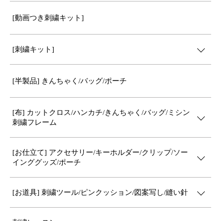
[動画つき刺繍キット]
[刺繍キット]
[半製品] きんちゃく/バッグ/ポーチ
[布] カットクロス/ハンカチ/きんちゃく/バッグ/ミシン
刺繍フレーム
[お仕立て] アクセサリー/キーホルダー/クリップ/ソー
インググッズ/ポーチ
[お道具] 刺繍ツール/ピンクッション/図案写し/縫い針