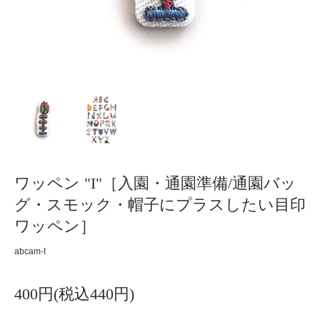
ワッペン "I"［入園・通園準備/通園バッ
グ・スモック・帽子にプラスしたい目印
ワッペン］
abcam-I
400円(税込440円)