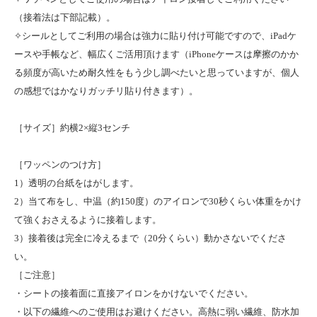
（接着法は下部記載）。
✧シールとしてご利用の場合は強力に貼り付け可能ですので、iPadケ
ースや手帳など、幅広くご活用頂けます（iPhoneケースは摩擦のかか
る頻度が高いため耐久性をもう少し調べたいと思っていますが、個人
の感想ではかなりガッチリ貼り付きます）。
［サイズ］約横2×縦3センチ
［ワッペンのつけ方］
1）透明の台紙をはがします。
2）当て布をし、中温（約150度）のアイロンで30秒くらい体重をかけ
て強くおさえるように接着します。
3）接着後は完全に冷えるまで（20分くらい）動かさないでくださ
い。
［ご注意］
・シートの接着面に直接アイロンをかけないでください。
・以下の繊維へのご使用はお避けください。高熱に弱い繊維、防水加