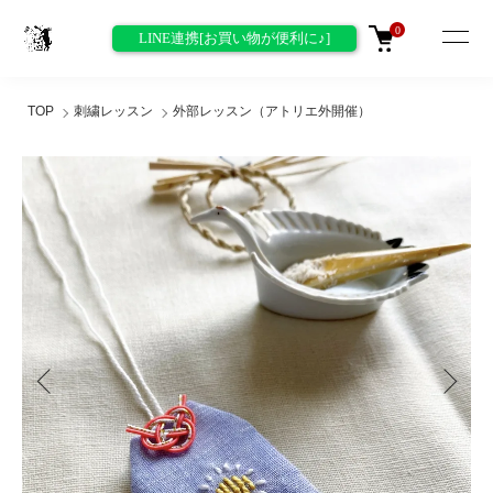
0
LINE連携[お買い物が便利に♪]
TOP
刺繍レッスン
外部レッスン（アトリエ外開催）