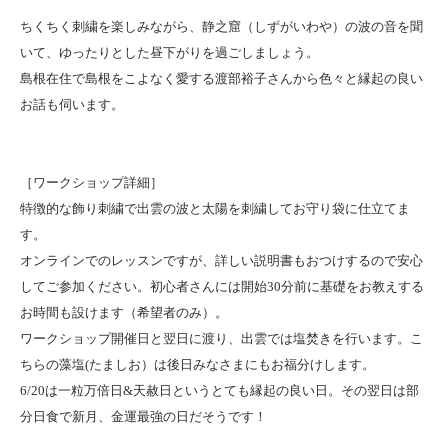
ちくちく刺繍を楽しみながら、静之窟（しずがいわや）の波の音を聞
いて、ゆったりとした昼下がりを過ごしましょう。
島根在住で島根をこよなく愛する渡部裕子さんから色々と縁起の良い
お話も伺います。
［ワークショップ詳細］
特徴的な飾り刺繍で出雲の波と太陽を刺繍してお守り袋に仕立てま
す。
オンラインでのレッスンですが、詳しい説明書もおつけするので安心
してご参加ください。初心者さんには開始30分前に基礎をお教えする
お時間も設けます（希望者のみ）。
ワークショップ開催日と翌日に渡り、出雲では塩焚きを行います。こ
ちらの藻塩(たましお）は後日みなさまにもお福分けします。
6/20は一粒万倍日&天赦日というとても縁起の良い日。その翌日は部
分日食で新月、金運最強の日だそうです！