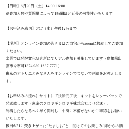
【日時】6月20日（土）14:00-16:00
※参加人数や質問量によって1時間ほど延長の可能性があります
【お申込み締切】6/17（水）午後12時まで
【場所】オンライン参加の皆さまはご自宅からzoomに接続してご参加
ください。
出雲では発酵文化研究所にてリアル参加も募集しています（島根県出
雲市今市町1374 080-1637-7771）
東京のアトリエとみなさんをオンラインでつないで刺繍をお教えしま
す。
【お申込みの流れ】サイトにて決済完了後、キットをレターパックで
発送致します（東京のクロヤギシロヤギ株式会社より発送）。
到着したらなるべく早く開封し、中身に不備がないかご確認をお願い
いたします。
後日6/21に焚き上がった”たましお”と、開けてのお楽しみ“海からの贈