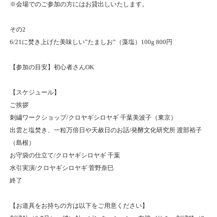
※会場でのご参加の方にはお貸出しいたします。
その2
6/21に焚き上げた美味しい”たましお”（藻塩）100g 800円
【参加の目安】初心者さんOK
【スケジュール】
ご挨拶
刺繍ワークショップ/クロヤギシロヤギ 千葉美波子（東京）
出雲と塩焚き、一粒万倍日や天赦日のお話/発酵文化研究所 渡部裕子
（島根）
お守袋の仕立て/クロヤギシロヤギ 千葉
水引実演/クロヤギシロヤギ 菅野奈巳
終了
【お道具をお持ちの方は以下をご用意ください】