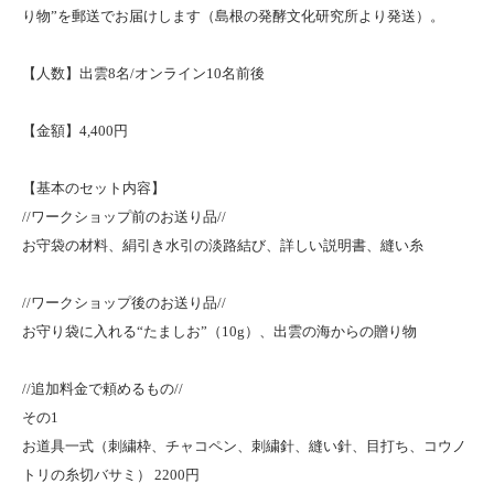
り物”を郵送でお届けします（島根の発酵文化研究所より発送）。
【人数】出雲8名/オンライン10名前後
【金額】4,400円
【基本のセット内容】
//ワークショップ前のお送り品//
お守袋の材料、絹引き水引の淡路結び、詳しい説明書、縫い糸
//ワークショップ後のお送り品//
お守り袋に入れる“たましお”（10g）、出雲の海からの贈り物
//追加料金で頼めるもの//
その1
お道具一式（刺繍枠、チャコペン、刺繍針、縫い針、目打ち、コウノ
トリの糸切バサミ） 2200円