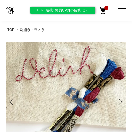
0
LINE連携[お買い物が便利に♪]
TOP
刺繍糸・ラメ糸