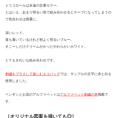
トリコロールは永遠の定番カラー。
とはいえ、あまり明るい色で組み合わせるとチープになってしまうの
で色合わせは慎重に。
深いレッド。
落ち着いているけれど程よく明るいブルー。
すこーしだけクリームがかったやわらかいホワイト。
とてもきれいな組み合わせです。
刺繍をプラスして楽しむエコバッグ
では、サンプルの文字に赤と白を
使用しました。
ペンギンとお花のアルファベットは
アルファベット刺繍の本
掲載で
す。
［オリジナル図案を描いても◎］