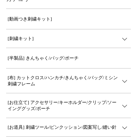
[動画つき刺繍キット]
[刺繍キット]
[半製品] きんちゃく/バッグ/ポーチ
[布] カットクロス/ハンカチ/きんちゃく/バッグ/ミシン
刺繍フレーム
[お仕立て] アクセサリー/キーホルダー/クリップ/ソー
インググッズ/ポーチ
[お道具] 刺繍ツール/ピンクッション/図案写し/縫い針