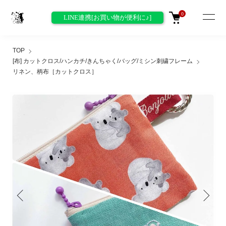
0
LINE連携[お買い物が便利に♪]
TOP
[布] カットクロス/ハンカチ/きんちゃく/バッグ/ミシン刺繍フレーム
リネン、柄布［カットクロス］