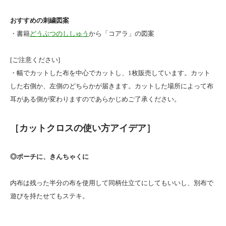
おすすめの刺繍図案
・書籍
どうぶつのししゅう
から「コアラ」の図案
[ご注意ください]
・幅でカットした布を中心でカットし、1枚販売しています。カット
した右側か、左側のどちらかが届きます。カットした場所によって布
耳がある側が変わりますのであらかじめご了承ください。
［カットクロスの使い方アイデア］
◎ポーチに、きんちゃくに
内布は残った半分の布を使用して同柄仕立てにしてもいいし、別布で
遊びを持たせてもステキ。