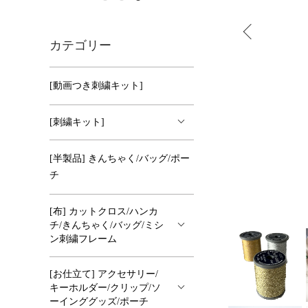
カテゴリー
[動画つき刺繍キット]
[刺繍キット]
[半製品] きんちゃく/バッグ/ポー
チ
[布] カットクロス/ハンカ
チ/きんちゃく/バッグ/ミシ
ン刺繍フレーム
[お仕立て] アクセサリー/
キーホルダー/クリップ/ソ
ーインググッズ/ポーチ