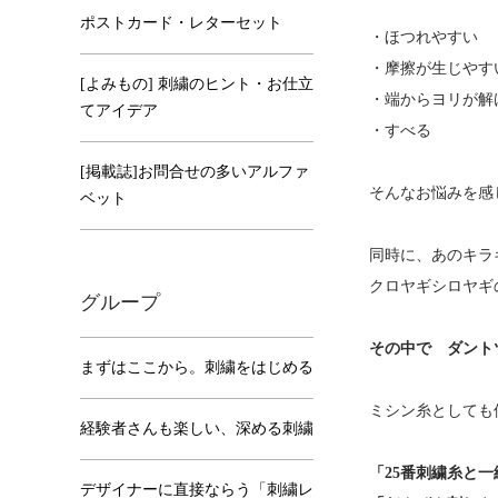
ポストカード・レターセット
・ほつれやすい
・摩擦が生じやす
[よみもの] 刺繍のヒント・お仕立
・端からヨリが解
てアイデア
・すべる
[掲載誌]お問合せの多いアルファ
そんなお悩みを感
ベット
同時に、あのキラ
クロヤギシロヤギ
グループ
その中で ダント
まずはここから。刺繍をはじめる
ミシン糸としても
経験者さんも楽しい、深める刺繍
「25番刺繍糸と
デザイナーに直接ならう「刺繍レ