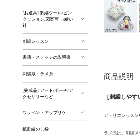
[お道具] 刺繍ツール/ピン
クッション/図案写し/縫い
針
刺繍レッスン
書籍・ステッチの説明書
刺繍糸・ラメ糸
商品説明
[完成品] アート/ポーチ/ア
［刺繍しやすいラ
クセサリーなど
ワッペン・アップリケ
アトリエレッスン
紙刺繍のし袋
ラメ糸は、刺繍メ