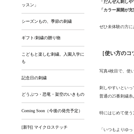
「だんぜん刺しや
ッスン」
「カラー展開が充
シーズンもの、季節の刺繍
ぜひ未体験の方に
ギフト/刺繍の贈り物
［使い方のコ
こどもと楽しむ刺繍。入園入学に
も
写真4枚目で、使
記念日の刺繍
刺しやすいといっ
どうぶつ・恐竜・架空のいきもの
普通の25番刺繍
Coming Soon（今後の発売予定）
特にはじめて使う
[新刊] マイクロステッチ
「いつもよりゆっ