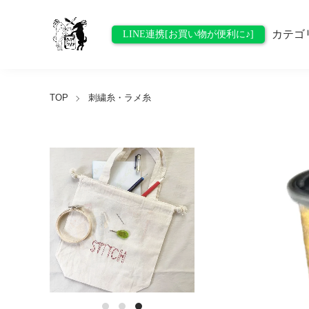
カテゴ
LINE連携[お買い物が便利に♪]
TOP
刺繍糸・ラメ糸