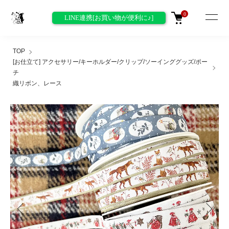
0
LINE連携[お買い物が便利に♪]
TOP
[お仕立て] アクセサリー/キーホルダー/クリップ/ソーインググッズ/ポー
チ
織リボン、レース