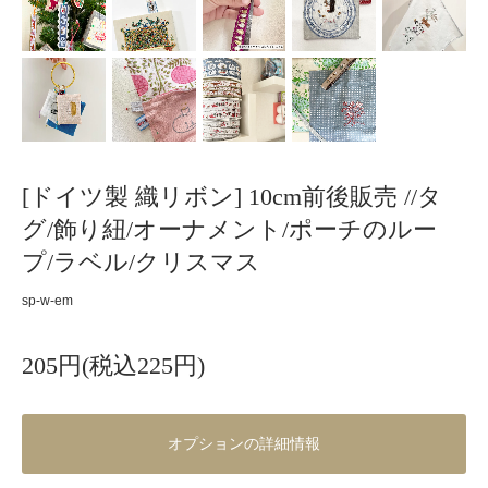
[ドイツ製 織リボン] 10cm前後販売 //タ
グ/飾り紐/オーナメント/ポーチのルー
プ/ラベル/クリスマス
sp-w-em
205円(税込225円)
オプションの詳細情報