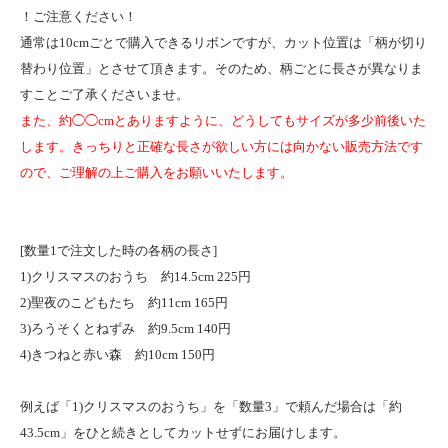
！ご注意ください！
通常は10cmごとで購入できるリボンですが、カット位置は「柄が切り
替わり位置」とさせて頂きます。そのため、柄ごとに長さが異なりま
すことご了承くださいませ。
また、約◯◯cmとありますように、どうしてもサイズが多少前後いた
します。きっちりと正確な長さが欲しい方には向かない販売方法です
ので、ご理解の上ご購入をお願いいたします。
[数量1で注文した時の各柄の長さ]
1)クリスマスのおうち 約14.5cm 225円
2)聖夜のこどもたち 約11cm 165円
3)ろうそくとねずみ 約9.5cm 140円
4)きつねと赤い森 約10cm 150円
例えば「1)クリスマスのおうち」を「数量3」で頼んだ場合は「約
43.5cm」をひと続きとしてカットせずにお届けします。