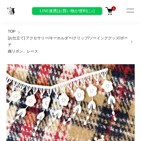
0
LINE連携[お買い物が便利に♪]
TOP
[お仕立て] アクセサリー/キーホルダー/クリップ/ソーインググッズ/ポー
チ
織リボン、レース