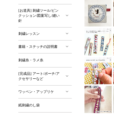
[お道具] 刺繍ツール/ピン
クッション/図案写し/縫い
針
刺繍レッスン
書籍・ステッチの説明書
刺繍糸・ラメ糸
[完成品] アート/ポーチ/ア
クセサリーなど
ワッペン・アップリケ
紙刺繍のし袋