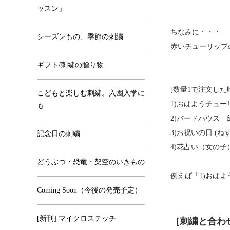
ッスン」
ちなみに・・・
シーズンもの、季節の刺繍
赤いチューリップ
ギフト/刺繍の贈り物
[数量1で注文した
こどもと楽しむ刺繍。入園入学に
1)おはようチューリッ
も
2)バードハウス 約1
3)お祝いの日 (ねずみ
記念日の刺繍
4)花占い（女の子） 
どうぶつ・恐竜・架空のいきもの
例えば「1)おは
Coming Soon（今後の発売予定）
[新刊] マイクロステッチ
［刺繍と合わ