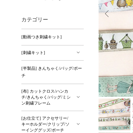
カテゴリー
[動画つき刺繍キット]
[刺繍キット]
[半製品] きんちゃく/バッグ/ポー
チ
[布] カットクロス/ハンカ
チ/きんちゃく/バッグ/ミシ
ン刺繍フレーム
[お仕立て] アクセサリー/
キーホルダー/クリップ/ソ
ーインググッズ/ポーチ