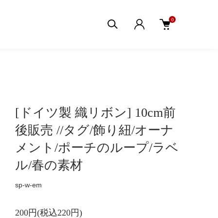
0
[ドイツ製 織リボン] 10cm前
後販売 //タグ/飾り紐/オーナ
メント/ポーチのループ/ラベ
ル/春の素材
sp-w-em
200円(税込220円)