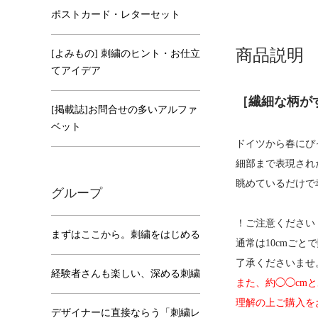
ポストカード・レターセット
商品説明
[よみもの] 刺繍のヒント・お仕立
てアイデア
［繊細な柄が
[掲載誌]お問合せの多いアルファ
ベット
ドイツから春にぴ
細部まで表現され
眺めているだけで
グループ
！ご注意ください
まずはここから。刺繍をはじめる
通常は10cmご
了承くださいませ
経験者さんも楽しい、深める刺繍
また、約◯◯cm
理解の上ご購入を
デザイナーに直接ならう「刺繍レ