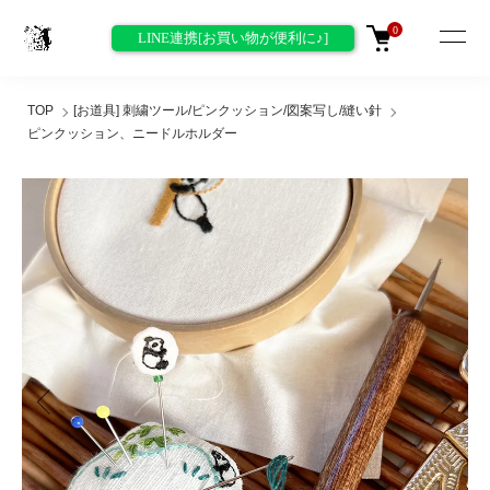
0
LINE連携[お買い物が便利に♪]
TOP
[お道具] 刺繍ツール/ピンクッション/図案写し/縫い針
ピンクッション、ニードルホルダー