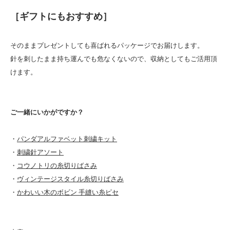
［ギフトにもおすすめ］
そのままプレゼントしても喜ばれるパッケージでお届けします。
針を刺したまま持ち運んでも危なくないので、収納としてもご活用頂
けます。
ご一緒にいかがですか？
・
パンダアルファベット刺繍キット
・
刺繍針アソート
・
コウノトリの糸切りばさみ
・
ヴィンテージスタイル糸切りばさみ
・
かわいい木のボビン 手縫い糸ピセ