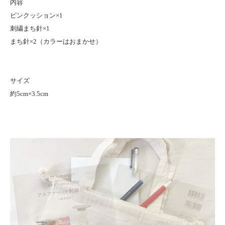
内容
ピンクッション×1
刺繍まち針×1
まち針×2（カラーはおまかせ）
サイズ
約5cm×3.5cm