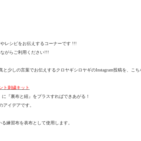
デアやレシピをお伝えするコーナーです !!!
見ながらご利用ください!!!
と少しの言葉でお伝えするクロヤギシロヤギのInstagram投稿を、こ
ント刺繍キット
」に『裏布と紐』をプラスすればできあがる！
のアイデアです。
いる練習布を表布として使用します。