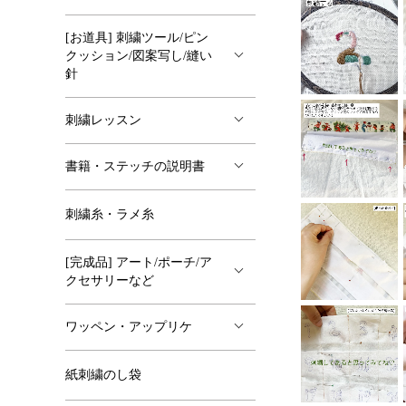
[お道具] 刺繍ツール/ピン
クッション/図案写し/縫い
針
刺繍レッスン
書籍・ステッチの説明書
刺繍糸・ラメ糸
[完成品] アート/ポーチ/ア
クセサリーなど
ワッペン・アップリケ
紙刺繍のし袋