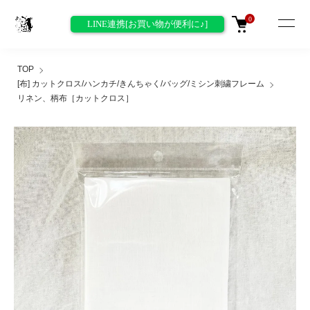
0
LINE連携[お買い物が便利に♪]
TOP
[布] カットクロス/ハンカチ/きんちゃく/バッグ/ミシン刺繍フレーム
リネン、柄布［カットクロス］