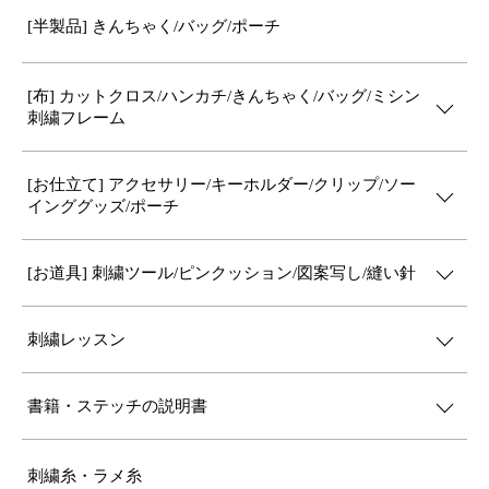
[半製品] きんちゃく/バッグ/ポーチ
[布] カットクロス/ハンカチ/きんちゃく/バッグ/ミシン
刺繍フレーム
[お仕立て] アクセサリー/キーホルダー/クリップ/ソー
インググッズ/ポーチ
[お道具] 刺繍ツール/ピンクッション/図案写し/縫い針
刺繍レッスン
書籍・ステッチの説明書
刺繍糸・ラメ糸