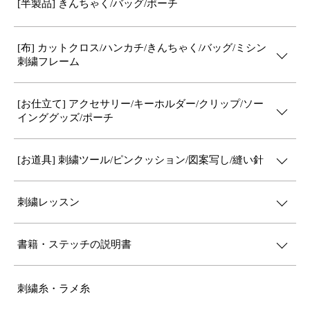
[半製品] きんちゃく/バッグ/ポーチ
[布] カットクロス/ハンカチ/きんちゃく/バッグ/ミシン
刺繍フレーム
[お仕立て] アクセサリー/キーホルダー/クリップ/ソー
インググッズ/ポーチ
[お道具] 刺繍ツール/ピンクッション/図案写し/縫い針
刺繍レッスン
書籍・ステッチの説明書
刺繍糸・ラメ糸