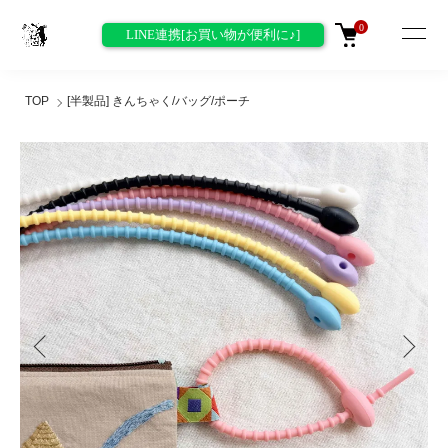
0
LINE連携[お買い物が便利に♪]
TOP
[半製品] きんちゃく/バッグ/ポーチ