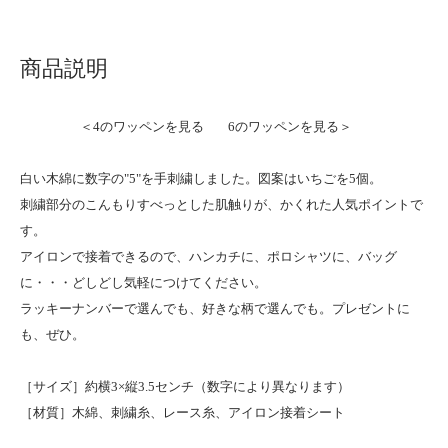
商品説明
＜4のワッペンを見る
6のワッペンを見る＞
白い木綿に数字の"5"を手刺繍しました。図案はいちごを5個。
刺繍部分のこんもりすべっとした肌触りが、かくれた人気ポイントで
す。
アイロンで接着できるので、ハンカチに、ポロシャツに、バッグ
に・・・どしどし気軽につけてください。
ラッキーナンバーで選んでも、好きな柄で選んでも。プレゼントに
も、ぜひ。
［サイズ］約横3×縦3.5センチ（数字により異なります）
［材質］木綿、刺繍糸、レース糸、アイロン接着シート