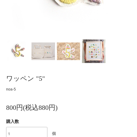
ワッペン "5"
noa-5
800円(税込880円)
購入数
個