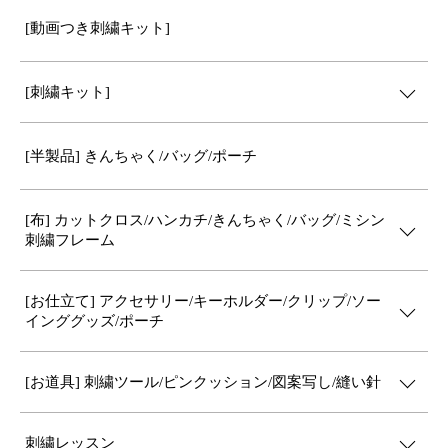
[動画つき刺繍キット]
[刺繍キット]
[半製品] きんちゃく/バッグ/ポーチ
[布] カットクロス/ハンカチ/きんちゃく/バッグ/ミシン
刺繍フレーム
[お仕立て] アクセサリー/キーホルダー/クリップ/ソー
インググッズ/ポーチ
[お道具] 刺繍ツール/ピンクッション/図案写し/縫い針
刺繍レッスン