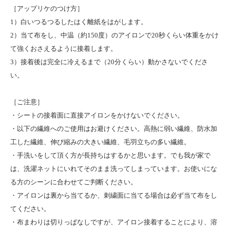
［アップリケのつけ方］
1）白いつるつるしたはく離紙をはがします。
2）当て布をし、中温（約150度）のアイロンで20秒くらい体重をかけ
て強くおさえるように接着します。
3）接着後は完全に冷えるまで（20分くらい）動かさないでくださ
い。
［ご注意］
・シートの接着面に直接アイロンをかけないでください。
・以下の繊維へのご使用はお避けください。高熱に弱い繊維、防水加
工した繊維、伸び縮みの大きい繊維、毛羽立ちの多い繊維。
・手洗いをして頂く方が長持ちはするかと思います。でも我が家で
は、洗濯ネットにいれてそのまま洗ってしまっています。お使いにな
る方のシーンに合わせてご判断ください。
・アイロンは裏から当てるか、刺繍面に当てる場合は必ず当て布をし
てください。
・布まわりは切りっぱなしですが、アイロン接着することにより、溶