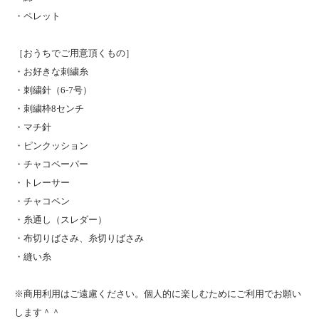
・ペレット
［おうちでご用意頂くもの］
・お好きな刺繍糸
・刺繍針（6-7号）
・刺繍枠8センチ
・マチ針
・ピンクッション
・チャコペーパー
・トレーサー
・チャコペン
・糸通し（スレダー）
・布切りばさみ、糸切りばさみ
・縫い糸
※商用利用はご遠慮ください。個人的に楽しむためにご利用でお願い
します＾＾