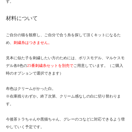
す。
材料について
ご自分の猫を観察し、ご自分で合う糸を探して頂くキットになるた
め、
刺繍糸はつきません。
見本に似た子を刺繍したい方のためには、ボリスモデル、マルケスモ
デル各8色の
25番刺繍糸セットを別売で
ご用意しています。（ご購入
時のオプションで選択できます）
布色はクリームがかった白。
※在庫残りわずか。終了次第、クリーム感なしの白に切り替わりま
す。
今後茶トラちゃんや黒猫ちゃん、グレーのコなどに対応できるよう増
やしていく予定です。