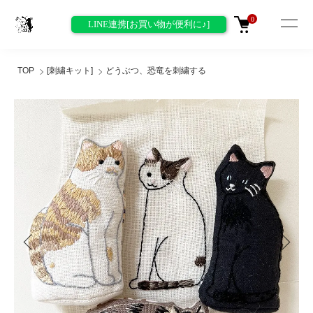
0
LINE連携[お買い物が便利に♪]
TOP
[刺繍キット]
どうぶつ、恐竜を刺繍する