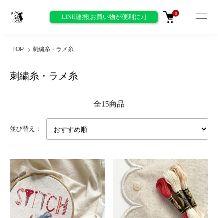
0
LINE連携[お買い物が便利に♪]
TOP
刺繍糸・ラメ糸
刺繍糸・ラメ糸
全15商品
並び替え：