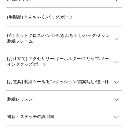
[半製品] きんちゃく/バッグ/ポーチ
[布] カットクロス/ハンカチ/きんちゃく/バッグ/ミシン
刺繍フレーム
[お仕立て] アクセサリー/キーホルダー/クリップ/ソー
インググッズ/ポーチ
[お道具] 刺繍ツール/ピンクッション/図案写し/縫い針
刺繍レッスン
書籍・ステッチの説明書