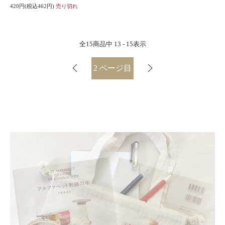
420円(税込462円)
売り切れ
全
15
商品中
13 - 15
表示
2
ページ目