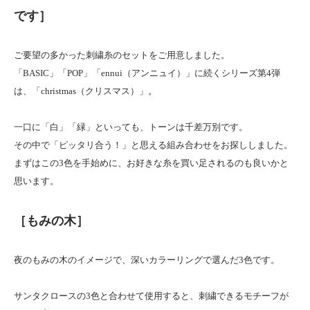
です］
ご要望の多かった刺繍糸のセットをご用意しました。
「BASIC」「POP」「ennui（アンニュイ）」に続くシリーズ第4弾
は、「christmas（クリスマス）」。
一口に「白」「緑」といっても、トーンは千差万別です。
その中で「ピッタリ合う！」と思える組み合わせをお探ししました。
まずはこの3色を手始めに、お好きな糸を買い足されるのも良いかと
思います。
［もみの木］
夜のもみの木のイメージで、深いカラーリングで選んだ3色です。
サンタクロース
の3色と合わせて使用すると、刺繍できるモチーフが