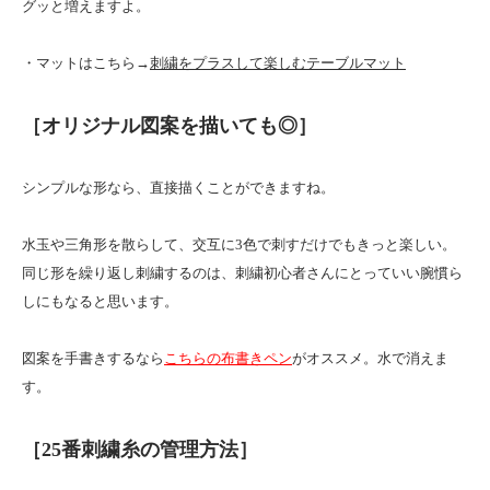
グッと増えますよ。
・マットはこちら→
刺繍をプラスして楽しむテーブルマット
［オリジナル図案を描いても◎］
シンプルな形なら、直接描くことができますね。
水玉や三角形を散らして、交互に3色で刺すだけでもきっと楽しい。
同じ形を繰り返し刺繍するのは、刺繍初心者さんにとっていい腕慣ら
しにもなると思います。
図案を手書きするなら
こちらの布書きペン
がオススメ。水で消えま
す。
［25番刺繍糸の管理方法］