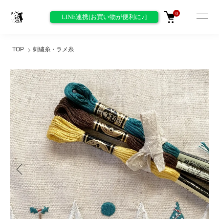
0
LINE連携[お買い物が便利に♪]
TOP
刺繍糸・ラメ糸