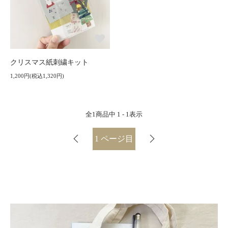
クリスマス紙刺繍キット
1,200円(税込1,320円)
全
1
商品中
1 - 1
表示
1
ページ目