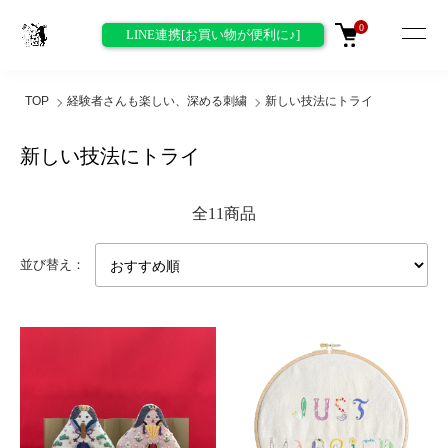
0
LINE連携[お買い物が便利に♪]
TOP
経験者さんも楽しい、深める刺繍
新しい技法にトライ
新しい技法にトライ
全11商品
並び替え：