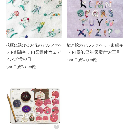
花瓶に活けるお花のアルファベ
龍と蛇のアルファベット刺繍キ
ット刺繍キット[図案付/ウェデ
ット[辰年/巳年/図案付/お正月]
ィング/母の日]
3,800円(税込4,180円)
3,300円(税込3,630円)