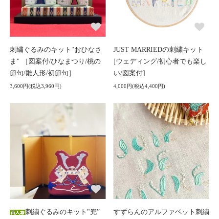
刺繍ぐるみのキット"おひなさ
JUST MARRIEDの刺繍キット
ま" ［図案付/ひなまつり/桃の
[ウェディング/初心者でも楽し
節句/雛人形/初節句］
い/図案付]
3,600円(税込3,960円)
4,000円(税込4,400円)
刺繍ぐるみのキット"兜”
すずらんのアルファベット刺繍