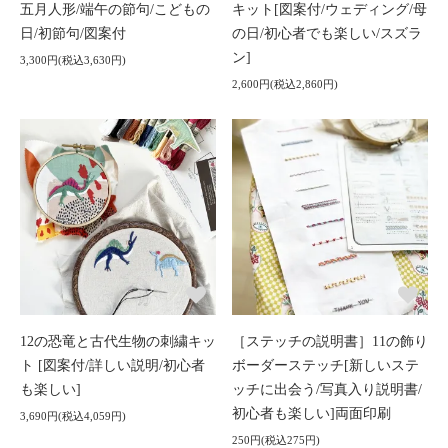
五月人形/端午の節句/こどもの
キット[図案付/ウェディング/母
日/初節句/図案付
の日/初心者でも楽しい/スズラ
ン]
3,300円(税込3,630円)
2,600円(税込2,860円)
12の恐竜と古代生物の刺繍キッ
［ステッチの説明書］11の飾り
ト [図案付/詳しい説明/初心者
ボーダーステッチ[新しいステ
も楽しい]
ッチに出会う/写真入り説明書/
初心者も楽しい]両面印刷
3,690円(税込4,059円)
250円(税込275円)