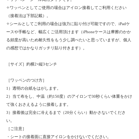
✧ワッペンとしてご使用の場合はアイロン接着してご利用ください
（接着法は下部記載）。
✧シールとしてご利用の場合は強力に貼り付け可能ですので、iPadケ
ースや手帳など、幅広くご活用頂けます（iPhoneケースは摩擦のかか
る頻度が高いため耐久性をもう少し調べたいと思っていますが、個人
の感想ではかなりガッチリ貼り付きます）。
［サイズ］約横2×縦3センチ
［ワッペンのつけ方］
1）透明の台紙をはがします。
2）当て布をし、中温（約150度）のアイロンで30秒くらい体重をかけ
て強くおさえるように接着します。
3）接着後は完全に冷えるまで（20分くらい）動かさないでくださ
い。
［ご注意］
・シートの接着面に直接アイロンをかけないでください。