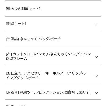
[動画つき刺繍キット]
[刺繍キット]
[半製品] きんちゃく/バッグ/ポーチ
[布] カットクロス/ハンカチ/きんちゃく/バッグ/ミシン
刺繍フレーム
[お仕立て] アクセサリー/キーホルダー/クリップ/ソー
インググッズ/ポーチ
[お道具] 刺繍ツール/ピンクッション/図案写し/縫い針