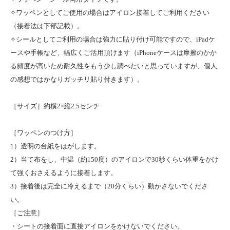
✧ワッペンとしてご使用の場合はアイロン接着してご利用ください
（接着法は下部記載）。
✧シールとしてご利用の場合は強力に貼り付け可能ですので、iPadケ
ースや手帳など、幅広くご活用頂けます（iPhoneケースは摩擦のかか
る頻度が高いため耐久性をもう少し調べたいと思っていますが、個人
の感想ではかなりガッチリ貼り付きます）。
［サイズ］約横2×縦2.5センチ
［ワッペンのつけ方］
1）透明の台紙をはがします。
2）当て布をし、中温（約150度）のアイロンで30秒くらい体重をかけ
て強くおさえるように接着します。
3）接着後は完全に冷えるまで（20分くらい）動かさないでくださ
い。
［ご注意］
・シートの接着面に直接アイロンをかけないでください。