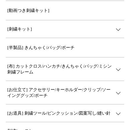
[動画つき刺繍キット]
[刺繍キット]
[半製品] きんちゃく/バッグ/ポーチ
[布] カットクロス/ハンカチ/きんちゃく/バッグ/ミシン
刺繍フレーム
[お仕立て] アクセサリー/キーホルダー/クリップ/ソー
インググッズ/ポーチ
[お道具] 刺繍ツール/ピンクッション/図案写し/縫い針