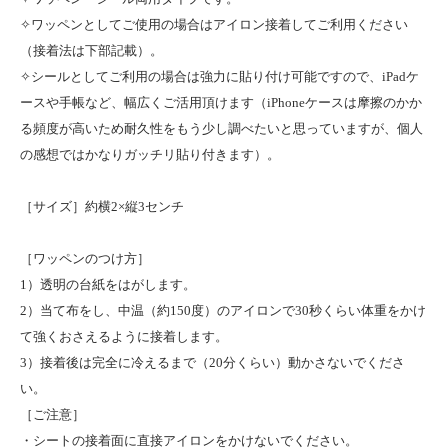
✧ワッペンとしてご使用の場合はアイロン接着してご利用ください
（接着法は下部記載）。
✧シールとしてご利用の場合は強力に貼り付け可能ですので、iPadケ
ースや手帳など、幅広くご活用頂けます（iPhoneケースは摩擦のかか
る頻度が高いため耐久性をもう少し調べたいと思っていますが、個人
の感想ではかなりガッチリ貼り付きます）。
［サイズ］約横2×縦3センチ
［ワッペンのつけ方］
1）透明の台紙をはがします。
2）当て布をし、中温（約150度）のアイロンで30秒くらい体重をかけ
て強くおさえるように接着します。
3）接着後は完全に冷えるまで（20分くらい）動かさないでくださ
い。
［ご注意］
・シートの接着面に直接アイロンをかけないでください。