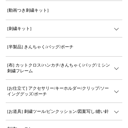
[動画つき刺繍キット]
[刺繍キット]
[半製品] きんちゃく/バッグ/ポーチ
[布] カットクロス/ハンカチ/きんちゃく/バッグ/ミシン
刺繍フレーム
[お仕立て] アクセサリー/キーホルダー/クリップ/ソー
インググッズ/ポーチ
[お道具] 刺繍ツール/ピンクッション/図案写し/縫い針