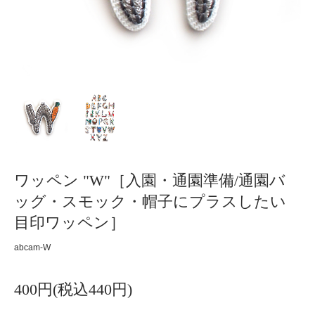
ワッペン "W"［入園・通園準備/通園バ
ッグ・スモック・帽子にプラスしたい
目印ワッペン］
abcam-W
400円(税込440円)