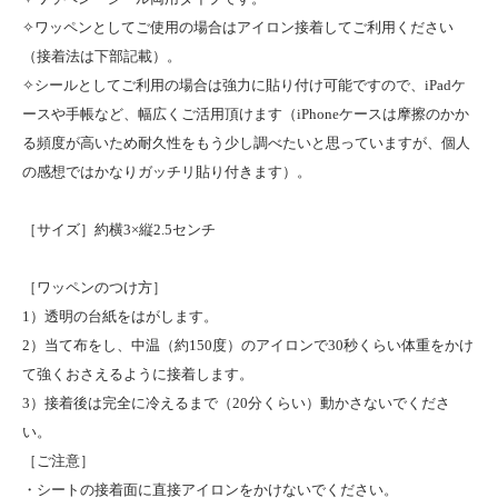
✧ワッペンとしてご使用の場合はアイロン接着してご利用ください
（接着法は下部記載）。
✧シールとしてご利用の場合は強力に貼り付け可能ですので、iPadケ
ースや手帳など、幅広くご活用頂けます（iPhoneケースは摩擦のかか
る頻度が高いため耐久性をもう少し調べたいと思っていますが、個人
の感想ではかなりガッチリ貼り付きます）。
［サイズ］約横3×縦2.5センチ
［ワッペンのつけ方］
1）透明の台紙をはがします。
2）当て布をし、中温（約150度）のアイロンで30秒くらい体重をかけ
て強くおさえるように接着します。
3）接着後は完全に冷えるまで（20分くらい）動かさないでくださ
い。
［ご注意］
・シートの接着面に直接アイロンをかけないでください。