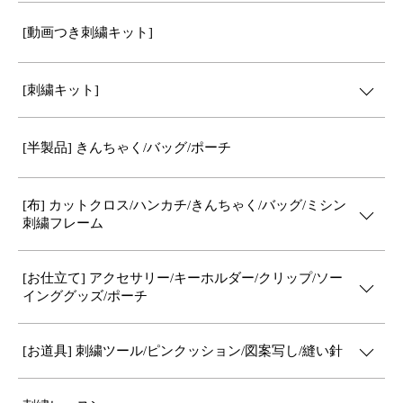
[動画つき刺繍キット]
[刺繍キット]
[半製品] きんちゃく/バッグ/ポーチ
[布] カットクロス/ハンカチ/きんちゃく/バッグ/ミシン
刺繍フレーム
[お仕立て] アクセサリー/キーホルダー/クリップ/ソー
インググッズ/ポーチ
[お道具] 刺繍ツール/ピンクッション/図案写し/縫い針