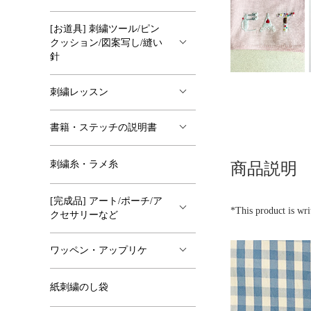
[お道具] 刺繍ツール/ピン
クッション/図案写し/縫い
針
刺繍レッスン
書籍・ステッチの説明書
刺繍糸・ラメ糸
商品説明
[完成品] アート/ポーチ/ア
*This product is wri
クセサリーなど
ワッペン・アップリケ
紙刺繍のし袋