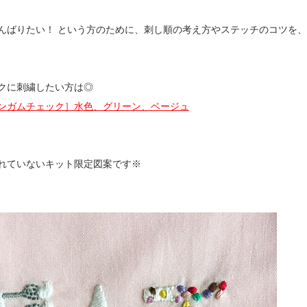
んばりたい！ という方のために、刺し順の考え方やステッチのコツを
クに刺繍したい方は◎
ンガムチェック］水色、グリーン、ベージュ
れていないキット限定図案です※