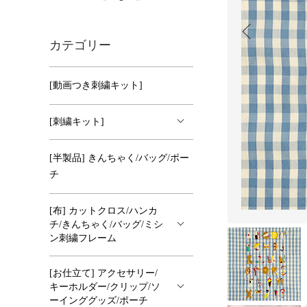
カテゴリー
[動画つき刺繍キット]
[刺繍キット]
[半製品] きんちゃく/バッグ/ポー
チ
[布] カットクロス/ハンカ
チ/きんちゃく/バッグ/ミシ
ン刺繍フレーム
[お仕立て] アクセサリー/
キーホルダー/クリップ/ソ
ーインググッズ/ポーチ