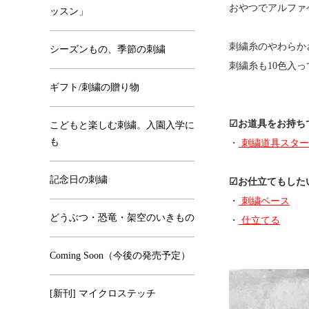
おやつでアルファ
ッスン」
刺繍糸のやわらか
シーズンもの、季節の刺繍
刺繍糸も10色入
ギフト/刺繍の贈り物
☑︎お道具をお持
こどもと楽しむ刺繍。入園入学に
も
・
刺繍道具スター
記念日の刺繍
☑︎お仕立てもした
・
刺繍ベース
どうぶつ・恐竜・架空のいきもの
・
仕立てる
Coming Soon（今後の発売予定）
[新刊] マイクロステッチ