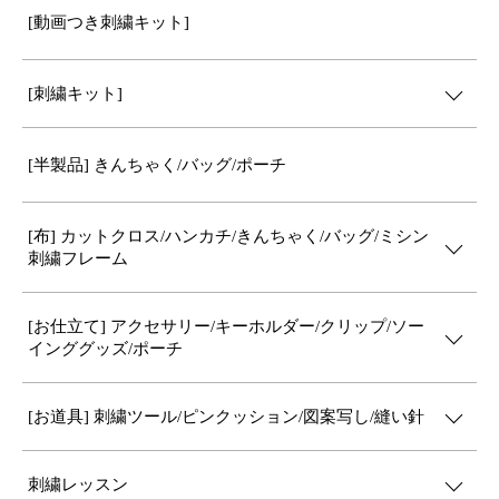
[動画つき刺繍キット]
[刺繍キット]
[半製品] きんちゃく/バッグ/ポーチ
[布] カットクロス/ハンカチ/きんちゃく/バッグ/ミシン
刺繍フレーム
[お仕立て] アクセサリー/キーホルダー/クリップ/ソー
インググッズ/ポーチ
[お道具] 刺繍ツール/ピンクッション/図案写し/縫い針
刺繍レッスン