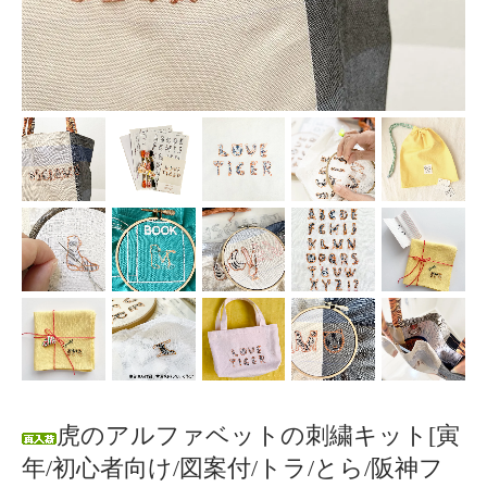
虎のアルファベットの刺繍キット[寅
年/初心者向け/図案付/トラ/とら/阪神フ