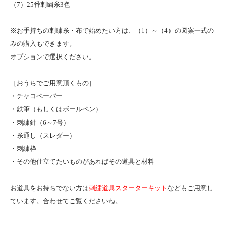
（7）25番刺繍糸3色
※お手持ちの刺繍糸・布で始めたい方は、（1）～（4）の図案一式の
みの購入もできます。
オプションで選択ください。
［おうちでご用意頂くもの］
・チャコペーパー
・鉄筆（もしくはボールペン）
・刺繍針（6～7号）
・糸通し（スレダー）
・刺繍枠
・その他仕立てたいものがあればその道具と材料
お道具をお持ちでない方は
刺繍道具スターターキット
などもご用意し
ています。合わせてご覧くださいね。