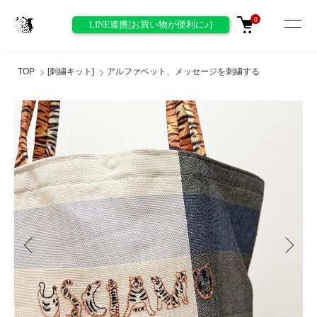
0
LINE連携[お買い物が便利に♪]
TOP
[刺繍キット]
アルファベット、メッセージを刺繍する