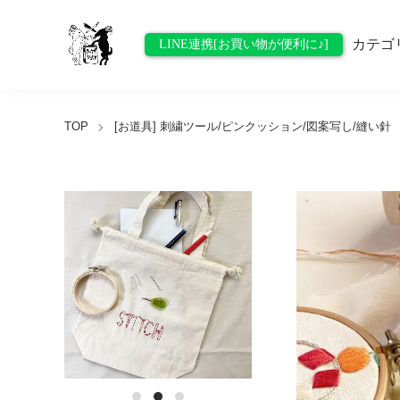
カテゴ
LINE連携[お買い物が便利に♪]
TOP
[お道具] 刺繍ツール/ピンクッション/図案写し/縫い針