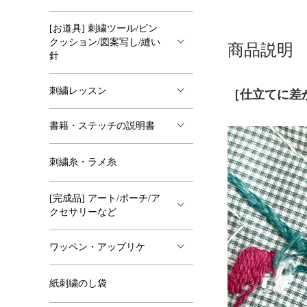
[お道具] 刺繍ツール/ピン
クッション/図案写し/縫い
商品説明
針
刺繍レッスン
［仕立てに差
書籍・ステッチの説明書
刺繍糸・ラメ糸
[完成品] アート/ポーチ/ア
クセサリーなど
ワッペン・アップリケ
紙刺繍のし袋