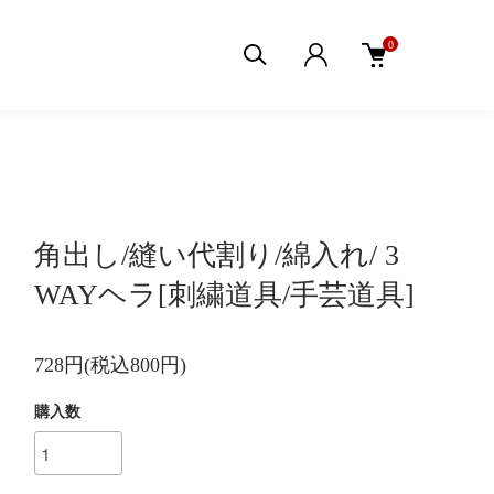
0
角出し/縫い代割り/綿入れ/ 3
WAYヘラ[刺繍道具/手芸道具]
728円(税込800円)
購入数