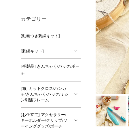
カテゴリー
[動画つき刺繍キット]
[刺繍キット]
[半製品] きんちゃく/バッグ/ポー
チ
[布] カットクロス/ハンカ
チ/きんちゃく/バッグ/ミシ
ン刺繍フレーム
[お仕立て] アクセサリー/
キーホルダー/クリップ/ソ
ーインググッズ/ポーチ