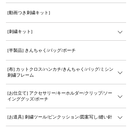
[動画つき刺繍キット]
[刺繍キット]
[半製品] きんちゃく/バッグ/ポーチ
[布] カットクロス/ハンカチ/きんちゃく/バッグ/ミシン
刺繍フレーム
[お仕立て] アクセサリー/キーホルダー/クリップ/ソー
インググッズ/ポーチ
[お道具] 刺繍ツール/ピンクッション/図案写し/縫い針