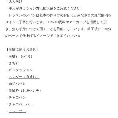
・大人向け
・手元が見えづらい方は拡大鏡をご用意ください
・レッスンのメインは基本の作り方のお伝えとみなさまの疑問解消を
メインに丁寧に行います。HOWTO資料やアーカイブを活用して頂
き、焦らず身につけて頂くことを目的にしています。終了後にご自分
のペースで仕上げるイメージでご参加ください☺︎
【刺繍に使うお道具】
・
刺繍針
（6-7号）
・まち針
・ピンクッション
・
スレダー（糸通し）
・
糸切バサミ
・
刺繍枠
（8-10センチ）
・
チャコペン
・
チャコペーパー
・
トレーサー