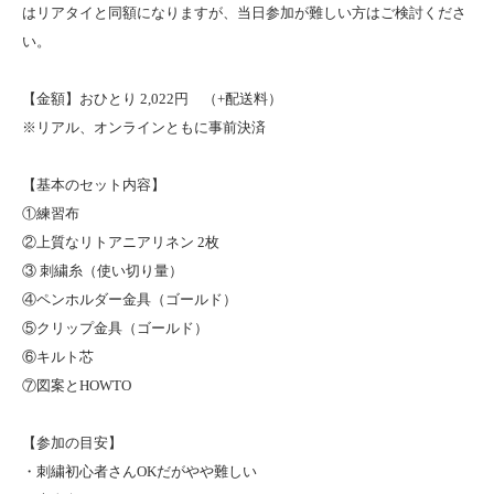
はリアタイと同額になりますが、当日参加が難しい方はご検討くださ
い。
【金額】おひとり 2,022円 （+配送料）
※リアル、オンラインともに事前決済
【基本のセット内容】
①練習布
②上質なリトアニアリネン 2枚
③ 刺繍糸（使い切り量）
④ペンホルダー金具（ゴールド）
⑤クリップ金具（ゴールド）
⑥キルト芯
⑦図案とHOWTO
【参加の目安】
・刺繍初心者さんOKだがやや難しい