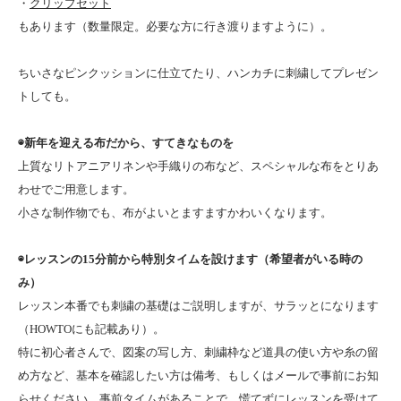
・
クリップセット
もあります（数量限定。必要な方に行き渡りますように）。
ちいさなピンクッションに仕立てたり、ハンカチに刺繍してプレゼン
トしても。
◉新年を迎える布だから、すてきなものを
上質なリトアニアリネンや手織りの布など、スペシャルな布をとりあ
わせでご用意します。
小さな制作物でも、布がよいとますますかわいくなります。
◉レッスンの15分前から特別タイムを設けます（希望者がいる時の
み）
レッスン本番でも刺繍の基礎はご説明しますが、サラッとになります
（HOWTOにも記載あり）。
特に初心者さんで、図案の写し方、刺繍枠など道具の使い方や糸の留
め方など、基本を確認したい方は備考、もしくはメールで事前にお知
らせください。事前タイムがあることで、慌てずにレッスンを受けて