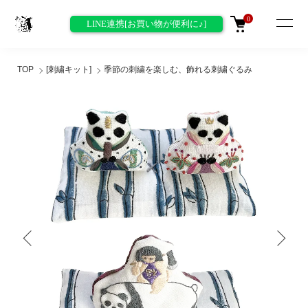
0
LINE連携[お買い物が便利に♪]
TOP
[刺繍キット]
季節の刺繍を楽しむ、飾れる刺繍ぐるみ