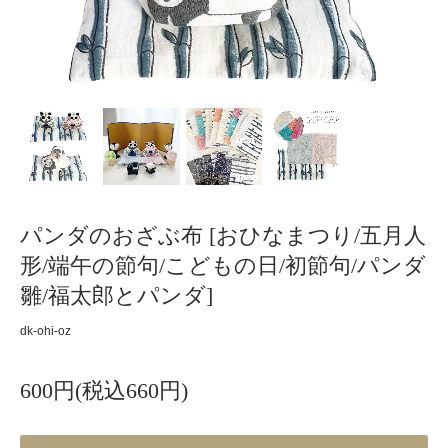
パンダのおざぶ布 [おひなまつり/五月人
形/端午の節句/こどもの日/初節句/パンダ
雛/福太郎とパンダ]
dk-ohi-oz
600円(税込660円)