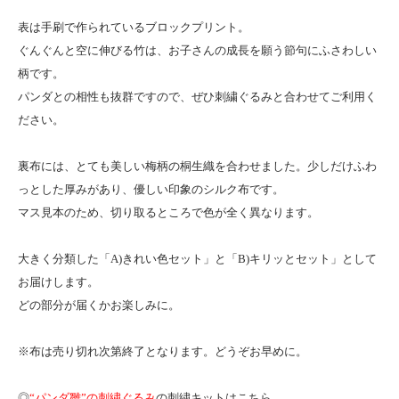
表は手刷で作られているブロックプリント。
ぐんぐんと空に伸びる竹は、お子さんの成長を願う節句にふさわしい
柄です。
パンダとの相性も抜群ですので、ぜひ刺繍ぐるみと合わせてご利用く
ださい。
裏布には、とても美しい梅柄の桐生織を合わせました。少しだけふわ
っとした厚みがあり、優しい印象のシルク布です。
マス見本のため、切り取るところで色が全く異なります。
大きく分類した「A)きれい色セット」と「B)キリッとセット」として
お届けします。
どの部分が届くかお楽しみに。
※布は売り切れ次第終了となります。どうぞお早めに。
◎
“パンダ雛”の刺繍ぐるみ
の刺繍キットはこちら。