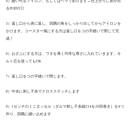
4）縫い代をアイロン、もしくはヘラで割ります←仕上がりに差が出
るPOINT◎
5）返し口から表に返し、四隅の角をしっかり出してからアイロンを
かけます。コースター風にする方は返し口をコの字縫いで閉じて完
成！
6）おざぶにする方は、ワタを薄く均等な厚さに入れていきます。キ
ルト芯を使ってもOK
7）返し口をコの字縫いで閉じます。
8）中央に刺し子糸でクロスステッチします
9）1センチのミニタッセル（ダルマ刺し子糸細214を20回巻き）を4つ
作り、四隅に縫い止めます