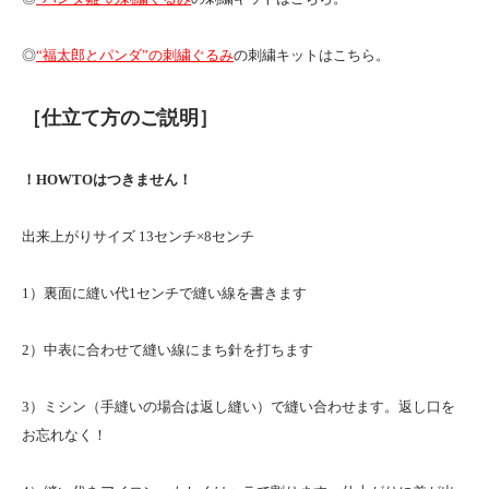
◎
“福太郎とパンダ”の刺繍ぐるみ
の刺繍キットはこちら。
［仕立て方のご説明］
！HOWTOはつきません！
出来上がりサイズ 13センチ×8センチ
1）裏面に縫い代1センチで縫い線を書きます
2）中表に合わせて縫い線にまち針を打ちます
3）ミシン（手縫いの場合は返し縫い）で縫い合わせます。返し口を
お忘れなく！