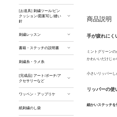
[お道具] 刺繍ツール/ピン
クッション/図案写し/縫い
商品説明
針
刺繍レッスン
手が疲れにく
書籍・ステッチの説明書
ミントグリーンの
かわいいだけじゃ
刺繍糸・ラメ糸
小さいリッパーし
[完成品] アート/ポーチ/ア
クセサリーなど
リッパーの使
ワッペン・アップリケ
細かいステッチを
紙刺繍のし袋