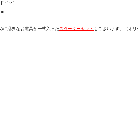
（ドイツ）
cm
めに必要なお道具が一式入った
スターターセット
もございます。（オリ