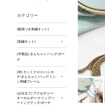
カテゴリー
[動画つき刺繍キット]
[刺繍キット]
[半製品] きんちゃく/バッグ/ポー
チ
[布] カットクロス/ハンカ
チ/きんちゃく/バッグ/ミシ
ン刺繍フレーム
[お仕立て] アクセサリー/
キーホルダー/クリップ/ソ
ーインググッズ/ポーチ