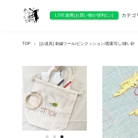
カテゴ
LINE連携[お買い物が便利に♪]
TOP
[お道具] 刺繍ツール/ピンクッション/図案写し/縫い針