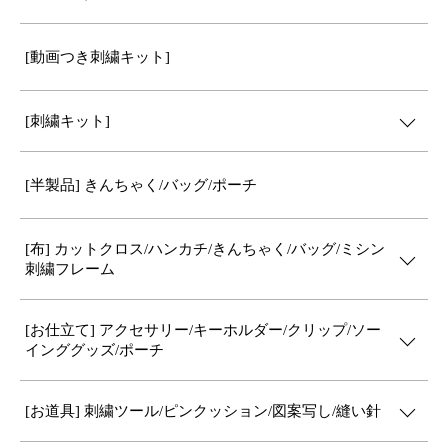
[動画つき刺繍キット]
[刺繍キット]
[半製品] きんちゃく/バッグ/ポーチ
[布] カットクロス/ハンカチ/きんちゃく/バッグ/ミシン
刺繍フレーム
[お仕立て] アクセサリー/キーホルダー/クリップ/ソー
インググッズ/ポーチ
[お道具] 刺繍ツール/ピンクッション/図案写し/縫い針