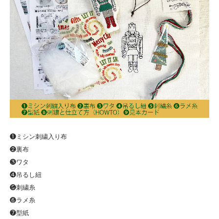
❶ミシン刺繍入り布
❷裏布
❸ワタ
❹吊るし紐
❺刺繍糸
❻ラメ糸
❼型紙