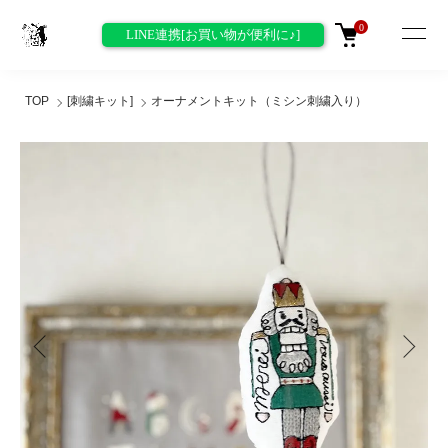
0
LINE連携[お買い物が便利に♪]
TOP
[刺繍キット]
オーナメントキット（ミシン刺繍入り）