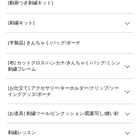
[動画つき刺繍キット]
[刺繍キット]
[半製品] きんちゃく/バッグ/ポーチ
[布] カットクロス/ハンカチ/きんちゃく/バッグ/ミシン
刺繍フレーム
[お仕立て] アクセサリー/キーホルダー/クリップ/ソー
インググッズ/ポーチ
[お道具] 刺繍ツール/ピンクッション/図案写し/縫い針
刺繍レッスン