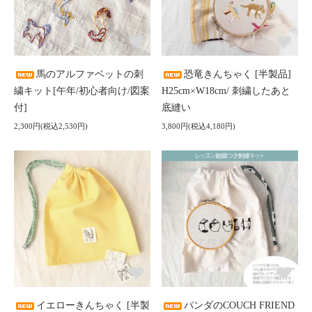
馬のアルファベットの刺
恐竜きんちゃく [半製品]
繍キット[午年/初心者向け/図案
H25cm×W18cm/ 刺繍したあと
付]
底縫い
2,300円(税込2,530円)
3,800円(税込4,180円)
イエローきんちゃく [半製
パンダのCOUCH FRIEND