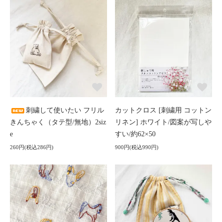
刺繍して使いたい フリル
カットクロス [刺繍用 コットン
きんちゃく（タテ型/無地）2siz
リネン] ホワイト/図案が写しや
e
すい/約62×50
260円(税込286円)
900円(税込990円)