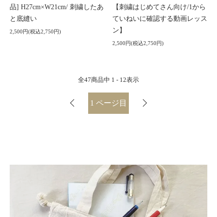
品] H27cm×W21cm/ 刺繍したあ
【刺繍はじめてさん向け/1から
と底縫い
ていねいに確認する動画レッス
ン】
2,500円(税込2,750円)
2,500円(税込2,750円)
全
47
商品中
1 - 12
表示
1
ページ目