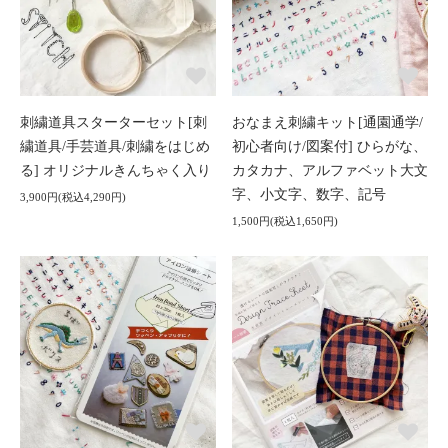
刺繍道具スターターセット[刺
おなまえ刺繍キット[通園通学/
繍道具/手芸道具/刺繍をはじめ
初心者向け/図案付] ひらがな、
る] オリジナルきんちゃく入り
カタカナ、アルファベット大文
字、小文字、数字、記号
3,900円(税込4,290円)
1,500円(税込1,650円)