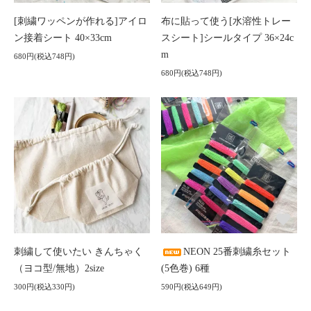
[刺繍ワッペンが作れる]アイロ
布に貼って使う[水溶性トレー
ン接着シート 40×33cm
スシート]シールタイプ 36×24c
m
680円(税込748円)
680円(税込748円)
刺繍して使いたい きんちゃく
NEON 25番刺繍糸セット
（ヨコ型/無地）2size
(5色巻) 6種
300円(税込330円)
590円(税込649円)