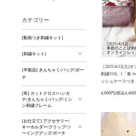
カテゴリー
[動画つき刺繍キット]
[刺繍キット]
［2025/4/12(
[半製品] きんちゃく/バッグ/ポー
刺繍VOL. 1「春 
チ
ッシュケースつき
4,000円(税込4,40
[布] カットクロス/ハンカ
チ/きんちゃく/バッグ/ミシ
ン刺繍フレーム
[お仕立て] アクセサリー/
キーホルダー/クリップ/ソ
ーインググッズ/ポーチ