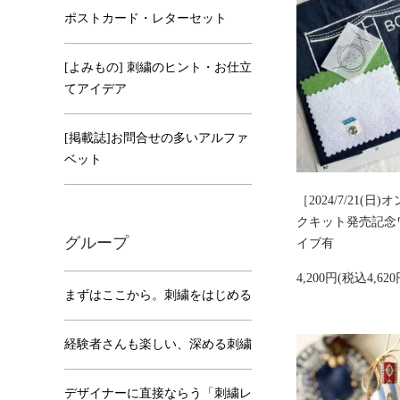
ポストカード・レターセット
[よみもの] 刺繍のヒント・お仕立
てアイデア
[掲載誌]お問合せの多いアルファ
ベット
［2024/7/21(
クキット発売記念
グループ
イブ有
4,200円(税込4,62
まずはここから。刺繍をはじめる
経験者さんも楽しい、深める刺繍
デザイナーに直接ならう「刺繍レ