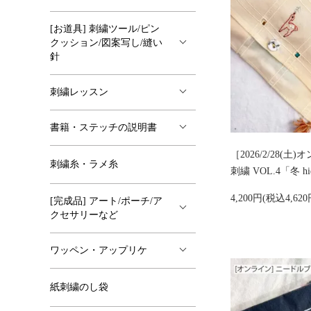
[お道具] 刺繍ツール/ピン
クッション/図案写し/縫い
針
刺繍レッスン
書籍・ステッチの説明書
［2026/2/28(
刺繍糸・ラメ糸
刺繍 VOL.4「冬 h
4,200円(税込4,62
[完成品] アート/ポーチ/ア
クセサリーなど
ワッペン・アップリケ
紙刺繍のし袋