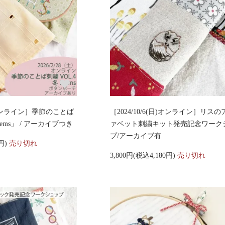
土)オンライン］季節のことば
［2024/10/6(日)オンライン］リス
iems」 / アーカイブつき
ァベット刺繍キット発売記念ワーク
プ/アーカイブ有
0円)
売り切れ
3,800円(税込4,180円)
売り切れ