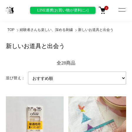
0
LINE連携[お買い物が便利に♪]
TOP
経験者さんも楽しい、深める刺繍
新しいお道具と出会う
新しいお道具と出会う
全28商品
並び替え：