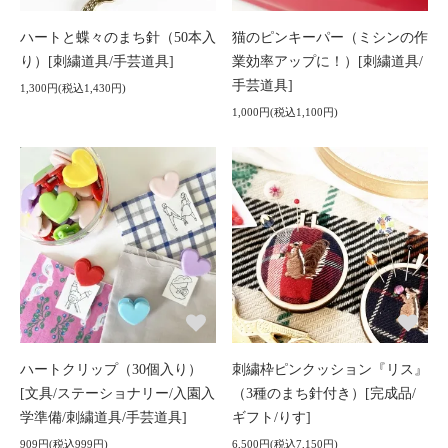
ハートと蝶々のまち針（50本入
猫のピンキーパー（ミシンの作
り）[刺繍道具/手芸道具]
業効率アップに！）[刺繍道具/
手芸道具]
1,300円(税込1,430円)
1,000円(税込1,100円)
ハートクリップ（30個入り）
刺繍枠ピンクッション『リス』
[文具/ステーショナリー/入園入
（3種のまち針付き）[完成品/
学準備/刺繍道具/手芸道具]
ギフト/りす]
909円(税込999円)
6,500円(税込7,150円)