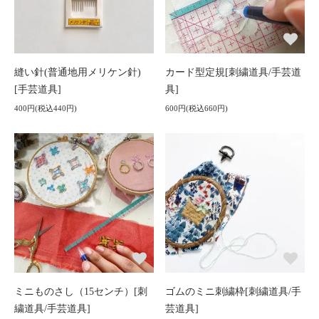
縫い針(普通地用メリケン針)
カード型定規[刺繍道具/手芸道
[手芸道具]
具]
400円(税込440円)
600円(税込660円)
ミニものさし（15センチ）[刺
ゴムのミニ刺繍枠[刺繍道具/手
繍道具/手芸道具]
芸道具]