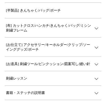
[半製品] きんちゃく/バッグ/ポーチ
[布] カットクロス/ハンカチ/きんちゃく/バッグ/ミシン
刺繍フレーム
[お仕立て] アクセサリー/キーホルダー/クリップ/ソー
インググッズ/ポーチ
[お道具] 刺繍ツール/ピンクッション/図案写し/縫い針
刺繍レッスン
書籍・ステッチの説明書