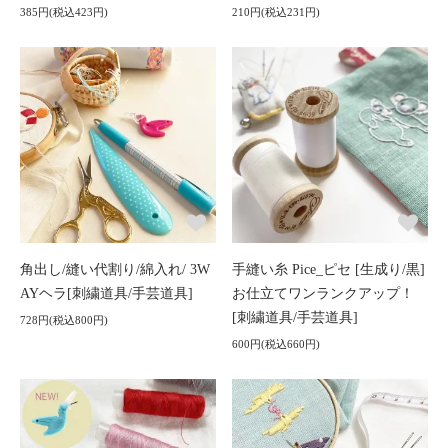
385円(税込423円)
210円(税込231円)
角出し/縫い代割り/綿入れ/ 3W
手縫い糸 Pice_ピセ [生成り/黒]
AYヘラ[刺繍道具/手芸道具]
お仕立てワンランクアップ！
[刺繍道具/手芸道具]
728円(税込800円)
600円(税込660円)