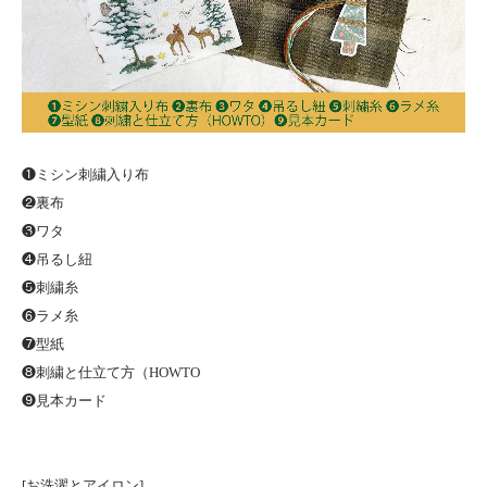
❶ミシン刺繍入り布
❷裏布
❸ワタ
❹吊るし紐
❺刺繍糸
❻ラメ糸
❼型紙
❽刺繍と仕立て方（HOWTO
❾見本カード
[お洗濯とアイロン]