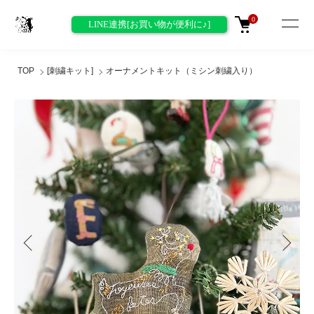
0
LINE連携[お買い物が便利に♪]
TOP
[刺繍キット]
オーナメントキット（ミシン刺繍入り）