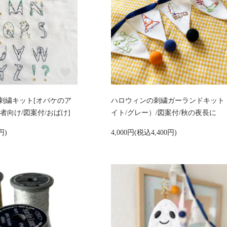
刺繍キット[オバケのア
ハロウィンの刺繍ガーランドキット
者向け/図案付/おばけ]
イト/グレー）/図案付/秋の夜長に
円)
4,000円(税込4,400円)