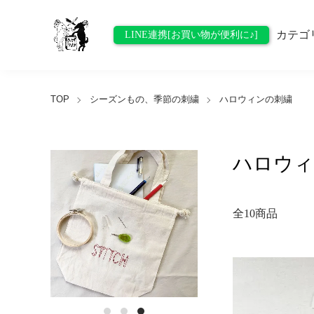
カテゴ
LINE連携[お買い物が便利に♪]
TOP
シーズンもの、季節の刺繍
ハロウィンの刺繍
ハロウィ
全10商品