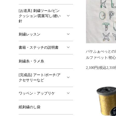
[お道具] 刺繍ツール/ピン
クッション/図案写し/縫い
針
刺繍レッスン
書籍・ステッチの説明書
バケふぁべっとの
ルファベット/初心
刺繍糸・ラメ糸
2,100円(税込2,310
[完成品] アート/ポーチ/ア
クセサリーなど
ワッペン・アップリケ
紙刺繍のし袋