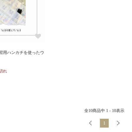
練習用ハンカチを使ったウ
切れ
全
10
商品中
1 - 10
表示
1