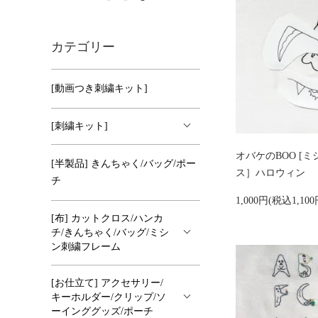
カテゴリー
[動画つき刺繍キット]
[刺繍キット]
オバケのBOO [
[半製品] きんちゃく/バッグ/ポー
ス］ハロウィン
チ
1,000円(税込1,100
[布] カットクロス/ハンカ
チ/きんちゃく/バッグ/ミシ
ン刺繍フレーム
[お仕立て] アクセサリー/
キーホルダー/クリップ/ソ
ーインググッズ/ポーチ