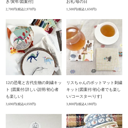
き/寅年/図案付]
お礼/母の日
2,700円(税込2,970円)
1,500円(税込1,650円)
12の恐竜と古代生物の刺繍キッ
リスちゃんのポットマット刺繍
ト [図案付/詳しい説明/初心者
キット[図案付/初心者でも楽し
も楽しい]
い/コースター/りす]
3,690円(税込4,059円)
3,800円(税込4,180円)