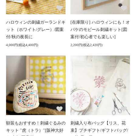
ハロウィンの刺繍ガーランドキ
[在庫限り] ハロウィンにも！オ
ット（ホワイト/グレー）/図案
バケのモビール刺繍キット[図
付/秋の夜長に
案付/初心者でも楽しい]
4,000円(税込4,400円)
2,200円(税込2,420円)
額装もおすすめ！刺繍ぐるみの
刺繍入り布バッグ【リス、花
キット "虎（トラ）"[阪神大好
束】プチギフト/ギフトバッグ/