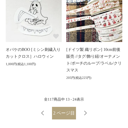
オバケのBOO [ミシン刺繍入り
[ドイツ製 織リボン] 10cm前後
カットクロス］ハロウィン
販売 //タグ/飾り紐/オーナメン
ト/ポーチのループ/ラベル/クリ
1,000円(税込1,100円)
スマス
205円(税込225円)
全
117
商品中
13 - 24
表示
2
ページ目