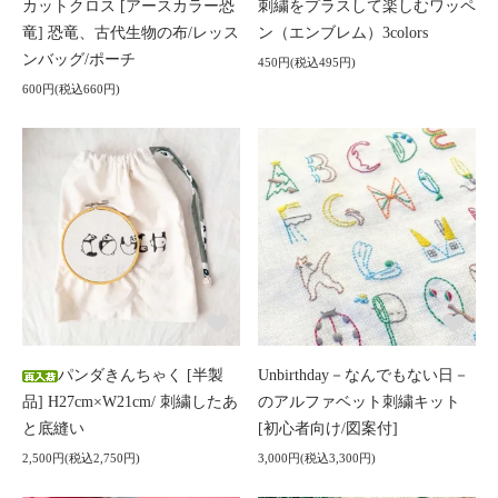
カットクロス [アースカラー恐
刺繍をプラスして楽しむワッペ
竜] 恐竜、古代生物の布/レッス
ン（エンブレム）3colors
ンバッグ/ポーチ
450円(税込495円)
600円(税込660円)
パンダきんちゃく [半製
Unbirthday－なんでもない日－
品] H27cm×W21cm/ 刺繍したあ
のアルファベット刺繍キット
と底縫い
[初心者向け/図案付]
2,500円(税込2,750円)
3,000円(税込3,300円)