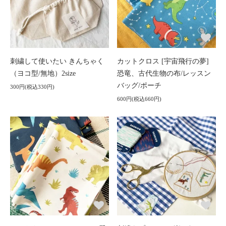
刺繍して使いたい きんちゃく
カットクロス [宇宙飛行の夢]
（ヨコ型/無地）2size
恐竜、古代生物の布/レッスン
バッグ/ポーチ
300円(税込330円)
600円(税込660円)