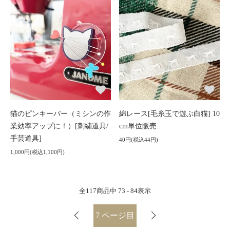
猫のピンキーパー（ミシンの作
綿レース[毛糸玉で遊ぶ白猫] 10
業効率アップに！）[刺繍道具/
cm単位販売
手芸道具]
40円(税込44円)
1,000円(税込1,100円)
全
117
商品中
73 - 84
表示
7
ページ目