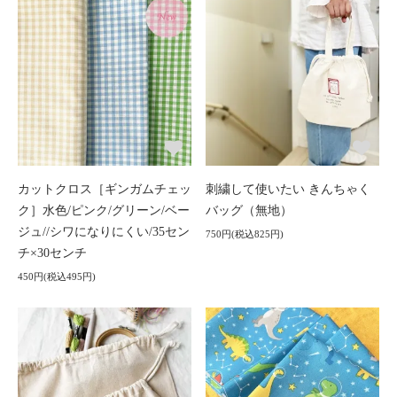
カットクロス［ギンガムチェッ
刺繍して使いたい きんちゃく
ク］水色/ピンク/グリーン/ベー
バッグ（無地）
ジュ//シワになりにくい/35セン
750円(税込825円)
チ×30センチ
450円(税込495円)