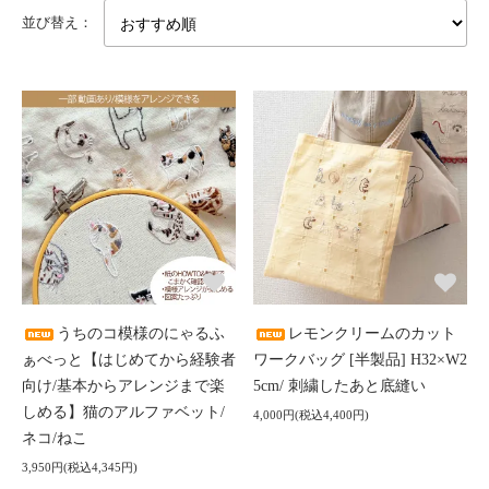
並び替え：
うちのコ模様のにゃるふ
レモンクリームのカット
ぁべっと【はじめてから経験者
ワークバッグ [半製品] H32×W2
向け/基本からアレンジまで楽
5cm/ 刺繍したあと底縫い
しめる】猫のアルファベット/
4,000円(税込4,400円)
ネコ/ねこ
3,950円(税込4,345円)