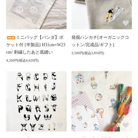
ミニバッグ【パンダ】ポ
発掘ハンカチ[オーガニックコ
ケット付 [半製品] H31cm×W23
ットン/完成品/ギフト]
cm/ 刺繍したあと底縫い
3,500円(税込3,850円)
4,200円(税込4,620円)