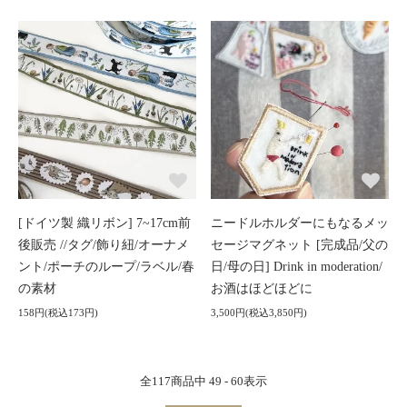
[ドイツ製 織リボン] 7~17cm前
ニードルホルダーにもなるメッ
後販売 //タグ/飾り紐/オーナメ
セージマグネット [完成品/父の
ント/ポーチのループ/ラベル/春
日/母の日] Drink in moderation/
の素材
お酒はほどほどに
158円(税込173円)
3,500円(税込3,850円)
全
117
商品中
49 - 60
表示