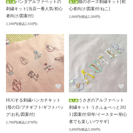
パンダアルファベットの
猫のポーズ刺繍キット[初
刺繍キット[当店一番人気/初心
心者向け/図案付/ねこ]
者向け/図案付]
2,000円(税込2,200円)
2,100円(税込2,310円)
HUGする刺繍ハンカチキット
うさぎのアルファベット
[母の日/プチギフト/ギフトバッ
刺繍キット うさふぁべっと202
グ/お礼/図案付]
3 [図案付/卯年/イースター/初心
者でも楽しい/ウサギ]
2,700円(税込2,970円)
3,000円(税込3,300円)